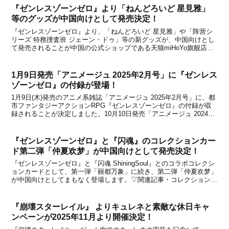
『ゼンレスゾーンゼロ』より「ねんどろいど 星見雅」
等のグッズが中国向けとして発売決定！
『ゼンレスゾーンゼロ』より、「ねんどろいど 星見雅」や「阵营シ
リーズ 特務捜査班 ジェーン・ドゥ」等の新グッズが、中国向けとし
て発売されることが中国の公式ショップである天猫miHoYo旗舰店と
米游铺の通販サイトで発表になりました。いずれのグッズも、中国公
式ショップの天猫miHoYo旗舰店と米游铺で...
1月9日発売「アニメージュ 2025年2月号」に『ゼンレス
ゾーンゼロ』の付録が登場！
1月9日(木)発売のアニメ系雑誌「アニメージュ 2025年2月号」に、都
市ファンタジーアクションRPG『ゼンレスゾーンゼロ』の付録が収
録されることが決定しました。10月10日発売「アニメージュ 2024年
11月号」では『崩壊：スターレイル』の特集記事が掲載されていま
したが、今回は同じmiHoYoタ...
『ゼンレスゾーンゼロ』と『闪魂』のコレクションカー
ド第二弾「仲夏欢梦」が中国向けとして発売決定！
『ゼンレスゾーンゼロ』と『闪魂 ShiningSoul』とのコラボコレクシ
ョンカードとして、第一弾「丽都万象」に続き、第二弾「仲夏欢梦」
が中国向けとしてまもなく登場します。▽関連記事・コレクションカ
ード第一弾「丽都万象」が中国向けとして発売決定！・コレクション
カード第二弾「仲夏欢梦」テーマストアイ...
『崩壊スターレイル』 よりキュレネと素敵な休日キャ
ンペーンが2025年11月より開催決定！