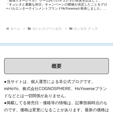
『崩壊スターレイル』 ゲーム内でのキュレネの実装を記念して、
「キュレネと素敵な休日」キャンペーンの開催が決定したことをグロ
ーバルエンターテインメントブランドHoYoverseが発表しました。秋
葉原でのショッパーキャンペーンをはじめとした、様々なオフライン
スペシャル企画が2025年11月より順次開催...
ホーム
ゼンレスゾーンゼロ
ゼンゼロ グッズ
概要
●当サイトは、個人運営による非公式ブログです。
miHoYo、株式会社COGNOSPHERE、HoYoverseブラン
ドなどとは一切関係がありません。
●掲載してる発売日・価格等の情報は、記事投稿時点のも
のです。価格は変更になることがあります。最新の価格は