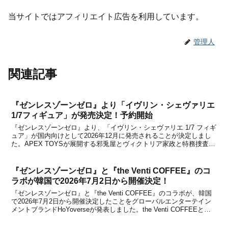
当サイトではアフィリエイト広告を利用しています。
管理人
関連記事
『ゼンレスゾーンゼロ』より「イヴリン・シェヴァリエ
1/7フィギュア」が発売決定！予約開始
『ゼンレスゾーンゼロ』より、「イヴリン・シェヴァリエ 1/7 フィギ
ュア」が国内向けとして2026年12月に発売されることが決定しまし
た。APEX TOYSが展開する邪兎屋とヴィクトリア家政と特務捜査班
シリーズのフィギュアに続いて、「阵营シリーズ スターズ・オブ・
リラ(天琴座)」のフィギュア化企画...
『ゼンレスゾーンゼロ』と『the Venti COFFEE』のコ
ラボが韓国で2026年7月2日から開催決定！
『ゼンレスゾーンゼロ』と『the Venti COFFEE』のコラボが、韓国
で2026年7月2日から開催決定したことをグローバルエンターテイン
メントブランドHoYoverseが発表しました。the Venti COFFEEと
は、韓国で人気コーヒーチェーン店です。今回はヒューゴ(휴고)とビ
ビアン(비...