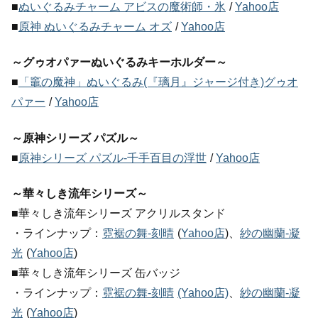
■
ぬいぐるみチャーム アビスの魔術師・氷
/
Yahoo店
■
原神 ぬいぐるみチャーム オズ
/
Yahoo店
～グゥオパァーぬいぐるみキーホルダー～
■
「竈の魔神」ぬいぐるみ(『璃月』ジャージ付き)グゥオ
パァー
/
Yahoo店
～原神シリーズ パズル～
■
原神シリーズ パズル-千手百目の浮世
/
Yahoo店
～華々しき流年シリーズ～
■華々しき流年シリーズ アクリルスタンド
・ラインナップ：
霓裾の舞-刻晴
(
Yahoo店
)、
紗の幽蘭-凝
光
(
Yahoo店
)
■華々しき流年シリーズ 缶バッジ
・ラインナップ：
霓裾の舞-刻晴
(Yahoo店)
、
紗の幽蘭-凝
光
(
Yahoo店
)