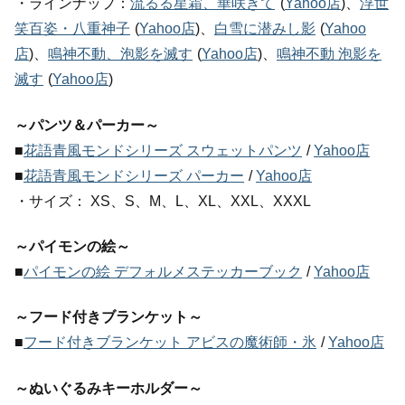
・ラインナップ：
流るる星霜、華咲きて
(
Yahoo店
)、
浮世
笑百姿・八重神子
(
Yahoo店
)、
白雪に潜みし影
(
Yahoo
店
)、
鳴神不動、泡影を滅す
(
Yahoo店
)、
鳴神不動 泡影を
滅す
(
Yahoo店
)
～パンツ＆パーカー～
■
花語青風モンドシリーズ スウェットパンツ
/
Yahoo店
■
花語青風モンドシリーズ パーカー
/
Yahoo店
・サイズ： XS、S、M、L、XL、XXL、XXXL
～パイモンの絵～
■
パイモンの絵 デフォルメステッカーブック
/
Yahoo店
～フード付きブランケット～
■
フード付きブランケット アビスの魔術師・氷
/
Yahoo店
～ぬいぐるみキーホルダー～