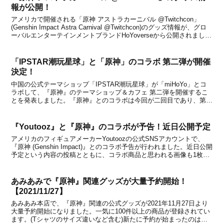
報が公開！
アメリカで開催される「原神 アストラカーニバル @Twitchcon」
(Genshin Impact Astra Carnival @Twitchcon)のグッズ情報が、グロ
ーバルエンターテインメントブランドHoYoverseから公開されまし
た。Copyright © COGNOSPHERE.「T...
「IPSTAR潮玩星球」と「原神」のコラボ 第二弾が開催
決定！
中国の公式テーマショップ「IPSTAR潮玩星球」が「miHoYo」とコ
ラボして、『原神』のテーマショップ＆カフェ 第二弾を開催するこ
とを発表しました。『原神』とのコラボは今回が二回目であり、第一
弾は一周年のタイミングである昨年に実施。第二弾となる今回は、上
海・成都・広州の三都市で開催が予定されてい...
『Youtooz』と『原神』のコラボが予告！近日公開予定
アメリカのフィギュアメーカーYoutoozの公式SNSアカウントで、
『原神 (Genshin Impact)』とのコラボ予告が行われました。近日公開
予定という内容の投稿とともに、コラボ商品と思われる画像も1枚掲
載されています。何やら気になる後ろ姿？？が・・・！あのキャラク
ターのようにも見えますが果...
あみあみで『原神』関連グッズが大量予約開始！
【2021/11/27】
あみあみ本店で、『原神』関連の公式グッズが2021年11月27日より
大量予約開始になりました。一気に100件以上の商品が登録されてい
ます。(Tシャツのサイズ違いなど含む)新たに予約が始まったのは、