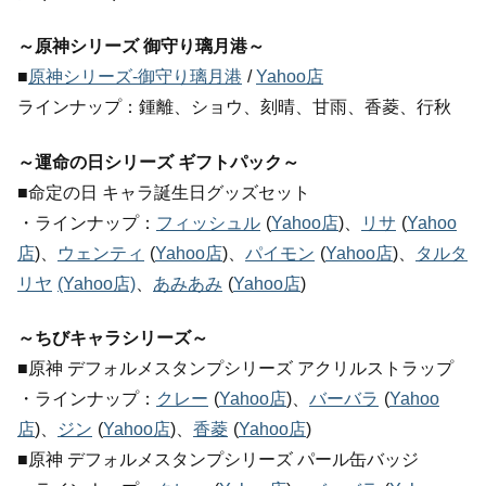
～原神シリーズ 御守り璃月港～
■
原神シリーズ-御守り璃月港
/
Yahoo店
ラインナップ：鍾離、ショウ、刻晴、甘雨、香菱、行秋
～運命の日シリーズ ギフトパック～
■命定の日 キャラ誕生日グッズセット
・ラインナップ：
フィッシュル
(
Yahoo店
)、
リサ
(
Yahoo
店
)、
ウェンティ
(
Yahoo店
)、
パイモン
(
Yahoo店
)、
タルタ
リヤ
(Yahoo店)
、
あみあみ
(
Yahoo店
)
～ちびキャラシリーズ～
■原神 デフォルメスタンプシリーズ アクリルストラップ
・ラインナップ：
クレー
(
Yahoo店
)、
バーバラ
(
Yahoo
店
)、
ジン
(
Yahoo店
)、
香菱
(
Yahoo店
)
■原神 デフォルメスタンプシリーズ パール缶バッジ