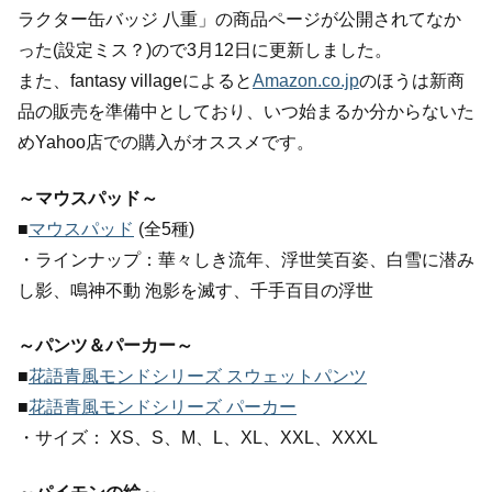
ラクター缶バッジ 八重」の商品ページが公開されてなか
った(設定ミス？)ので3月12日に更新しました。
また、fantasy villageによると
Amazon.co.jp
のほうは新商
品の販売を準備中としており、いつ始まるか分からないた
めYahoo店での購入がオススメです。
～マウスパッド～
■
マウスパッド
(全5種)
・ラインナップ：華々しき流年、浮世笑百姿、白雪に潜み
し影、鳴神不動 泡影を滅す、千手百目の浮世
～パンツ＆パーカー～
■
花語青風モンドシリーズ スウェットパンツ
■
花語青風モンドシリーズ パーカー
・サイズ： XS、S、M、L、XL、XXL、XXXL