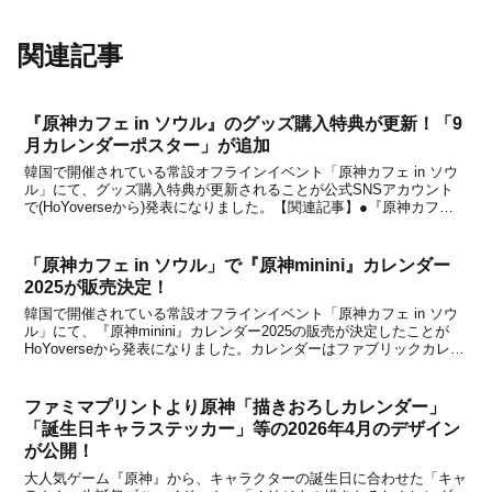
関連記事
『原神カフェ in ソウル』のグッズ購入特典が更新！「9
月カレンダーポスター」が追加
韓国で開催されている常設オフラインイベント「原神カフェ in ソウ
ル」にて、グッズ購入特典が更新されることが公式SNSアカウント
で(HoYoverseから)発表になりました。【関連記事】●『原神カフェ
in ソウル』で「2025年8月カレンダーポスター」が追加！5階グッズ
ゾーンで3万ウォン以上購入...
「原神カフェ in ソウル」で『原神minini』カレンダー
2025が販売決定！
韓国で開催されている常設オフラインイベント「原神カフェ in ソウ
ル」にて、『原神minini』カレンダー2025の販売が決定したことが
HoYoverseから発表になりました。カレンダーはファブリックカレン
ダーと小さくて飾りやすいミニカレンダーの2種類があり、価格はい
ずれも13,000ウォン。「原...
ファミマプリントより原神「描きおろしカレンダー」
「誕生日キャラステッカー」等の2026年4月のデザイン
が公開！
大人気ゲーム『原神』から、キャラクターの誕生日に合わせた「キャ