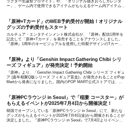
ラクター生誕祭ブロマイド」や、「オリジナル描きおろしカレンダ
ー」、ゲーム内で使用できるアイテムがもらえるゲーム内アイテム交
換コード付き「誕生日キャラステッカー」が、ファミリーマート店内
マルチコピー機サービス「ファミマプリント」にて、20...
「原神×Tカード」のWEB予約受付が開始！オリジナル
グッズの予約受付もスタート
カルチュア・エンタテインメント株式会社が、『原神』配信1周年を
記念して「原神×Tカード」を発売することをアナウンスしました。
『原神』1周年のキービジュアルを使用した特製デザインのTカード
になっており、 モバイルTカードでもデザイン表示が可能とのこと。
※Tカード（キャラクターデザイン）のモバイルTカ...
『原神』より「Genshin Impact Gathering Chibi シリ
ーズ フィギュア」が発売決定！予約開始
『原神』より、「Genshin Impact Gathering Chibi シリーズ フィギュ
ア (嘉年相聚Q版シリーズ フィギュア盲盒)」が発売されることがPop
Martから発表になりました。国内のPOP MART公式ストアでは、
2026年1月23日から正式に販売を開始するとのこと。販売価格...
「原神PCラウンジ in Seoul」で「稲妻 コースター」が
もらえるイベントが2025年7月4日から開催決定！
韓国でオープンしている「原神PCラウンジ in Seoul」にて、新たな
グッズがもらえるイベントが2025年7月4日(金)から開催されることが
決定しました。『原神PCラウンジ in Seoul』で7月4日よりイベント
メニュー注文時、「稲妻キャラクターコースター」がランダムで1個
贈呈されるとのこと。...