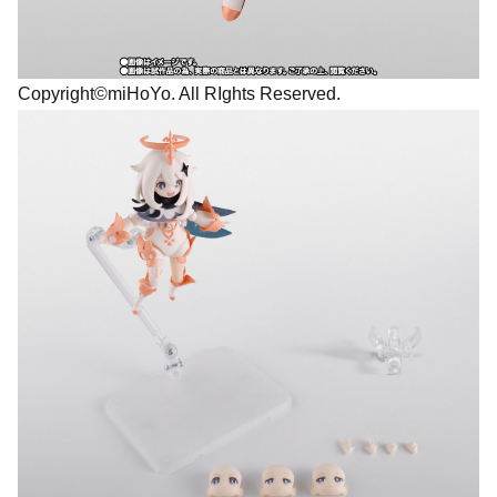
Copyright©miHoYo. All RIghts Reserved.