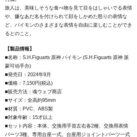
旅人は、美味しそうな食べ物を見て目をはしゃいでる表情
や、嫌なあだ名を付けられて顔をしかめた怒りの表情な
ど、パイモンのさまざまな表情を自由に楽しむことができ
るとのこと。
【製品情報】
■名称：S.H.Figuarts 原神 パイモン (S.H.Figuarts 原神 派
蒙可动手办)
■発売日：2024年9月
■価格：7,150円(税込)
■販売方法：魂ウェブ商店
■サイズ：全高約95mm
■材質：PVC、ABS製
■対象年齢：15才以上
■セット内容：本体、交換用手首左右各2種、交換用表情
パーツ3種、専用台座一式、台座用ジョイントパーツ一式