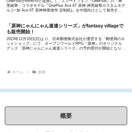
OnePlusがmiHoYoと提携して、スマートフォン『OnePlus』の「神
里綾華」コラボモデル『OnePlus Ace 6T 原神 神里綾華カスタムモデ
ル (一加 Ace 6T 原神神里绫华 定制机)』を中国向けとして発売する
ことを発表しました。「スクロース」や「胡桃」、「香菱」、「パイ
モン」...
「原神にゃんにゃん速達シリーズ」がfantasy villageで
も販売開始！
2023年12月10日(日)より、日本郵便株式会社が運営する「郵便局のネ
ットショップ」にて、オープンワールドRPG『原神』のオリジナル
グッズ「原神にゃんにゃん速達シリーズ」の予約受付が開始となりま
した。郵便局にちなみ、『原神』に配達員として登場するキャラクタ
ー「綺良々(きらら)」の描き下ろしイラス...
ホーム
原神
概要