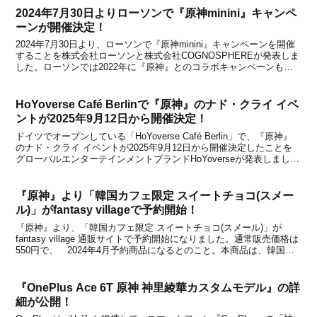
2024年7月30日よりローソンで『原神minini』キャンペ
ーンが開催決定！
2024年7月30日より、ローソンで『原神minini』キャンペーンを開催
することを株式会社ローソンと株式会社COGNOSPHEREが発表しま
した。ローソンでは2022年に『原神』とのコラボキャンペーンも開
催されたほか、2024年4月2日には『崩壊：スターレイル』キャンペ
ーンも実施されましたが、今...
HoYoverse Café Berlinで『原神』のナド・クライ イベ
ントが2025年9月12日から開催決定！
ドイツでオープンしている「HoYoverse Café Berlin」で、『原神』
のナド・クライ イベントが2025年9月12日から開催決定したことを
グローバルエンターテインメントブランドHoYoverseが発表しまし
た。新メニューとして、Nachkommen des Frostmondsとライト...
『原神』より「韓国カフェ限定 スイートチョコ(スメー
ル)」がfantasy villageで予約開始！
『原神』より、「韓国カフェ限定 スイートチョコ(スメール)」が
fantasy village 通販サイトで予約開始になりました。通常販売価格は
550円で、 2024年4月予約商品になるとのこと。本商品は、韓国で
開催されている常設オフラインイベント「原神カフェ in ソウル」に
て販売された『スイート...
『OnePlus Ace 6T 原神 神里綾華カスタムモデル』の詳
細が公開！