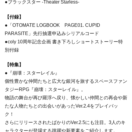
●ブラックスター -Theater Starless-
【付録】
●「OTOMATE LOGBOOK PAGE01. CUPID
PARASITE」先行抽選申込みシリアルコード
●coly 10周年記念企画 書き下ろしショートストーリー特
別付録
【特集】
●『崩壊：スターレイル』
個性豊かな仲間たちと広大な銀河を旅するスペースファン
タジーRPG『崩壊：スターレイル』。
物語の舞台が再び羅浮へ戻り、懐かしい仲間との再会や新
たな人物たちとの出会いがあったVer.2.4をプレイバッ
ク！
さらにリリースされたばかりのVer.2.5にも注目。3人のキ
ャラクターが登場する跳躍や新要素をご紹介します。