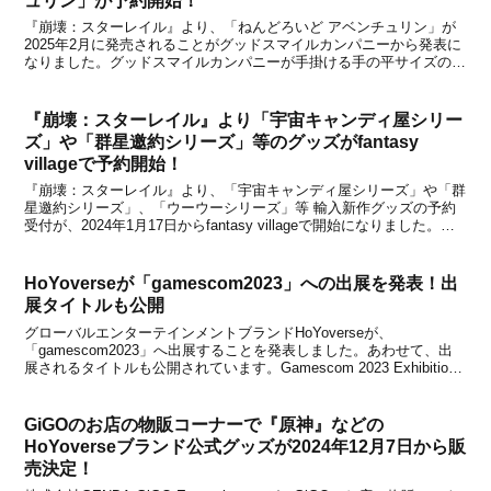
ュリン」が予約開始！
『崩壊：スターレイル』より、「ねんどろいど アベンチュリン」が
2025年2月に発売されることがグッドスマイルカンパニーから発表に
なりました。グッドスマイルカンパニーが手掛ける手の平サイズのフ
ィギュア『ねんどろいど』シリーズから、『崩壊：スターレイル』よ
り「ねんどろいど アベンチュリン」がリリース決...
『崩壊：スターレイル』より「宇宙キャンディ屋シリー
ズ」や「群星邀約シリーズ」等のグッズがfantasy
villageで予約開始！
『崩壊：スターレイル』より、「宇宙キャンディ屋シリーズ」や「群
星邀約シリーズ」、「ウーウーシリーズ」等 輸入新作グッズの予約
受付が、2024年1月17日からfantasy villageで開始になりました。新
たに予約が始まったグッズを下記にてまとめましたので、グッズをお
探しの方はチェックしてみてく...
HoYoverseが「gamescom2023」への出展を発表！出
展タイトルも公開
グローバルエンターテインメントブランドHoYoverseが、
「gamescom2023」へ出展することを発表しました。あわせて、出
展されるタイトルも公開されています。Gamescom 2023 Exhibition
Announcement!Dear Travelers, we are very ...
GiGOのお店の物販コーナーで『原神』などの
HoYoverseブランド公式グッズが2024年12月7日から販
売決定！