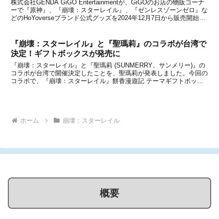
株式会社GENDA GiGO Entertainmentが、GiGOのお店の物販コーナ
ーで『原神』、『崩壊：スターレイル』、『ゼンレスゾーンゼロ』な
どのHoYoverseブランド公式グッズを2024年12月7日から販売開始す
ることを発表しました。各タイトルごとに、様々なグッズをラインナ
ップ。新商品...
『崩壊：スターレイル』と『聖瑪莉』のコラボが台湾で
決定！ギフトボックスが発売に
『崩壊：スターレイル』と『聖瑪莉 (SUNMERRY、サンメリー)』の
コラボが台湾で開催決定したことを、聖瑪莉が発表しました。今回の
コラボで、『崩壊：スターレイル』餅香漫遊記 テーマギフトボック
スが販売されるとのこと。ギフトボックスには、菓子に加えていくつ
かのグッズも含まれています。詳細をまとめま...
ホーム
崩壊：スターレイル
概要