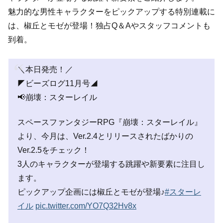
魅力的な男性キャラクターをピックアップする特別連載に
は、椒丘とモゼが登場！独占Q＆Aやスタッフコメントも
到着。
＼本日発売！／
◤ビーズログ11月号◢
📢崩壊：スターレイル
スペースファンタジーRPG『崩壊：スターレイル』
より、今月は、Ver.2.4とリリースされたばかりの
Ver.2.5をチェック！
3人のキャラクターが登場する跳躍や新要素に注目し
ます。
ピックアップ企画には椒丘とモゼが登場♪
#スターレ
イル
pic.twitter.com/YO7Q32Hv8x