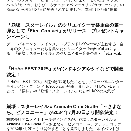
メガハウスから、『崩壊：スターレイル』より「るかっぷ マダム・
ヘルタ/カフカ」および「るかっぷ アベンチュリン/カカワーシャ」の
商品化が今年3月27日に発表されていました。本日9月27日に開催さ
れたメガハウスが主催するキャラクターフィギュアの合同展示イベン
ト「メガホビEXPO2025」で、ついに原...
『崩壊：スターレイル』のクリエイター音楽企画の第一
弾として『First Contact』がリリース！プレゼントキャ
ンペーンも
グローバルエンターテインメントブランドHoYoverseが主催する、全
世界のクリエイターたちを集めたクリエイター企画HoYoFairによ
る、『崩壊：スターレイル』のクリエイター音楽企画・「Star Rail
HoYoFair Music Selection」の記念すべき1枚目のEP『First C...
「HoYo FEST 2025」がインドネシアやタイなどで開催
決定！
「HoYo FEST 2025」の開催が決定したことを、グローバルエンター
テインメントブランドHoYoverseが発表しました。「HoYo FEST」
とは、『原神』や『崩壊：スターレイル』などmiHoYoの人気ゲーム
が集うオンラインやオフラインの大型公式イベントです。HoYoverse
が主催してお...
崩壊：スターレイル x Animate Cafe Gratte「～さよな
ら、ピノコニー～」が2024年7月30日より開催決定！
株式会社アニメイトホールディングスが、崩壊：スターレイル x
Animate Cafe Gratte「～さよなら、ピノコニー～」グラッテコラボ
を2024年7月30日より開催することを発表しました。本イベントは、