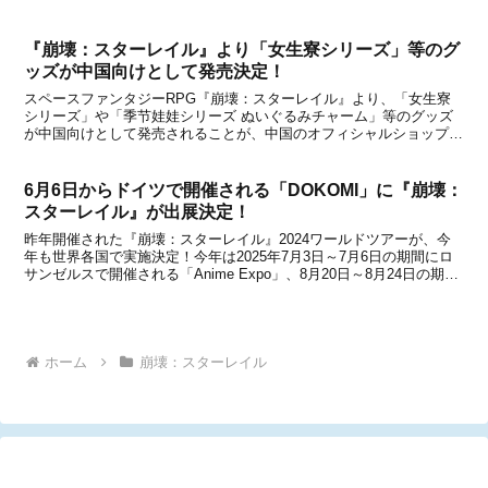
HoYoverseが贈るスペースファンタジーRPG『崩壊：スターレイル』
と、版権元の許諾...
『崩壊：スターレイル』より「女生寮シリーズ」等のグ
ッズが中国向けとして発売決定！
スペースファンタジーRPG『崩壊：スターレイル』より、「女生寮
シリーズ」や「季节娃娃シリーズ ぬいぐるみチャーム」等のグッズ
が中国向けとして発売されることが、中国のオフィシャルショップで
ある天猫miHoYo旗舰店と米游铺の通販サイトで発表になりました。
中国公式ショップの天猫miHoYo旗舰店と米游...
6月6日からドイツで開催される「DOKOMI」に『崩壊：
スターレイル』が出展決定！
昨年開催された『崩壊：スターレイル』2024ワールドツアーが、今
年も世界各国で実施決定！今年は2025年7月3日～7月6日の期間にロ
サンゼルスで開催される「Anime Expo」、8月20日～8月24日の期間
にケルンで開催される「gamescom 2025」、7月24日から順次始まる
「HoYo F...
ホーム
崩壊：スターレイル