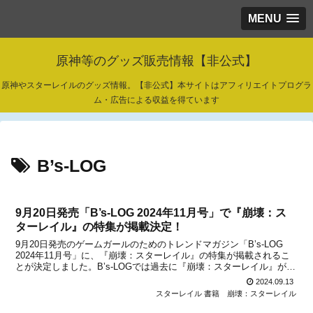
MENU
原神等のグッズ販売情報【非公式】
原神やスターレイルのグッズ情報。【非公式】本サイトはアフィリエイトプログラ
ム・広告による収益を得ています
B’s-LOG
9月20日発売「B’s-LOG 2024年11月号」で『崩壊：ス
ターレイル』の特集が掲載決定！
9月20日発売のゲームガールのためのトレンドマガジン「B’s-LOG
2024年11月号」に、『崩壊：スターレイル』の特集が掲載されるこ
とが決定しました。B’s-LOGでは過去に『崩壊：スターレイル』がW
表紙で登場したこともありますが、再び特集が行われるとのこと。今
2024.09.13
回は、Ver.2.4とリリースされ...
スターレイル 書籍
崩壊：スターレイル