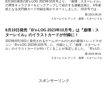
8月19日発売のB’s-LOG 2023年10月号より、『崩壊：スターレイル』
の男性キャラクターをピックアップして紹介する連載企画と、6号連
続となる光円錐カード付録企画がスタートしました。10月号では、
『崩壊：スターレイル』のゲーム紹介記事があるほか、記事では「丹
2023.08.20
恒」がピックアップして紹介されており...
スターレイル グッズ
崩壊：スターレイル
8月19日発売「B’s-LOG 2023年10月号」は『崩壊：ス
ターレイル』のイラストカードが付録に！
2023年8月19日に発売されるゲームガールのための最強トレンドマガ
ジン「B's-LOG 2023年10月号」に、付録として『崩壊：スターレイ
ル』のイラストカードが付いてくることが決定しました。「B's-LOG
2023年10月号」では、8周年を迎える『アイドリッシュセブン』を表
2023.08.01
紙＆巻頭特集で大特集...
スターレイル グッズ
崩壊：スターレイル
スポンサーリンク