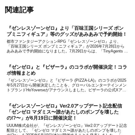
関連記事
『ゼンレスゾーンゼロ』より「百味王国シリーズ ボン
プミニフィギュア」等のグッズがあみあみで予約開始！
都市ファンタジーアクションRPG『ゼンレスゾーンゼロ』より、
「百味王国シリーズ ボンプミニフィギュア」が2026年7月28日から
あみあみで予約開始になりました。7月29日からは、「TinyAgents ト
レーディングデフォルメフィギュア」なども予約開始されてます。新
たに予約開始になったグッズをまと...
『ゼンゼロ』と『ピザーラ』のコラボが開催決定！コラ
ボ情報まとめ
『ゼンレスゾーンゼロ』と『ピザーラ (PIZZA-LA)』のコラボが2025
年5月27日から開催決定したことを、グローバルエンターテインメン
トブランドHoYoverseがアナウンスしました。ピザーラの公式Xアカ
ウントでは、「NOW LOADING・・・」の文章と共に『ゼンレスゾ
ーンゼロ』とのコラボ...
『ゼンレスゾーンゼロ』Ver2.0アップデート記念配信
「ゼンゼロ マダミス〜誰があたしのボンプを壊した
の!?〜」が6月19日に開催決定！
UUUM株式会社が、『ゼンレスゾーンゼロ』Ver2.0アップデート記念
配信として、「ゼンゼロ マダミス〜誰があたしのボンプを壊した