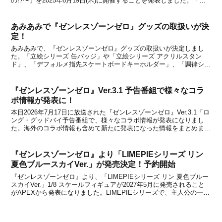
の!?〜」を2025年6月19日(木)に開催することを発表しました。「ゼ
ンゼロ マダミス〜誰があたしのボンプを壊したの!?〜」は、
HoYoverseが贈る最新都市ファン...
あみあみで『ゼンレスゾーンゼロ』グッズの取扱いが決
定！
あみあみで、『ゼンレスゾーンゼロ』グッズの取扱いが決定しまし
た。「立絵シリーズ 缶バッジ」や「立絵シリーズ アクリルスタン
ド」、「デフォルメ指先スケートボードキーホルダー」、「調律シリ
ーズ スクエアクッション ボンプ 英語パッケージ」など様々なグッズ
がラインナップ。本日より、各グッズの予約販売が開...
『ゼンレスゾーンゼロ』Ver.3.1 予告番組で様々なコラ
ボ情報が発表に！
本日2026年7月17日に放送された『ゼンレスゾーンゼロ』Ver.3.1「ロ
ング・グッドバイ予告番組で、様々なコラボ情報が発表になりまし
た。海外のコラボ情報も含めて新たに発表になった情報をまとめまし
たので、下記からチェックしてみてください。※翻訳を含むため、一
部正確でない部分がある場合があります。...
『ゼンレスゾーンゼロ』より「LIMEPIEシリーズ リン
夏色ブルースカイVer.」が発売決定！予約開始
『ゼンレスゾーンゼロ』より、「LIMEPIEシリーズ リン 夏色ブルー
スカイVer.」1/8 スケールフィギュアが2027年5月に発売されること
がAPEXから発表になりました。LIMEPIEシリーズで、主人公の一人
である「リン」が商品化決定！このシリーズは、高品質ながらもコス
トパフォーマンスの高さ...