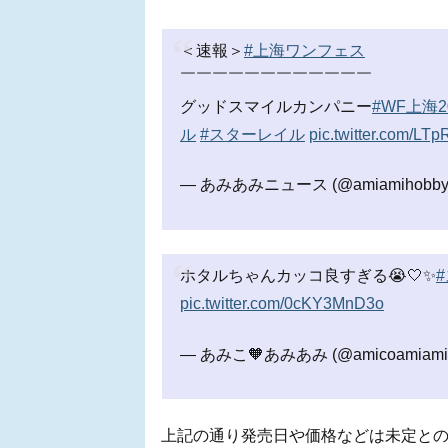
＜速報＞
#上海ワンフェス
￣￣￣￣￣￣￣￣￣￣￣￣
グッドスマイルカンパニー
#WF上海2
ル
#スターレイル
pic.twitter.com/LT
— あみあみニュース (@amiamihobby
ホタルちゃんカッコ良すぎる😭🤍✨
pic.twitter.com/0cKY3MnD3o
— あみこ🧡あみあみ (@amicoamiami
上記の通り発売日や価格などは未定と