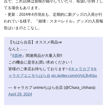
点で、これ以降は規模が縮小していたり、取扱いが終了し
てる場合もあります。
・更新：2024年4月現在も、定期的に新グッズの入荷が行
われている様子。『崩壊：スターレイル』グッズの入荷報
告はいまのとこなし。
【ちはら台店】オススメ商品📣
なんと……
『
#原神
』関連商品が大量入荷‼
この機会に是非お買い求めください！
皆様のご来店お待ちしております✨
#キャラカプ
#キ
ャラカプユニモちはら台
pic.twitter.com/xVyiLByKbu
— キャラカプ unimoちはら台店 (@Chara_chihara)
April 29, 2024