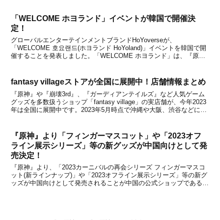
ッズの予約受付が2024年7月25日から開始になりました。一部サイト
で予約可能だったグッズですが、新たにあみあみ...
「WELCOME ホヨランド」イベントが韓国で開催決
定！
グローバルエンターテインメントブランドHoYoverseが、
「WELCOME 호요랜드(ホヨランド HoYoland)」イベントを韓国で開
催することを発表しました。「WELCOME ホヨランド」は、『原
神』や『崩壊：スターレイル』、『ゼンレスゾーンゼロ』、『崩壊
3rd』、『未定事件簿』といったHo...
fantasy villageストアが全国に展開中！店舗情報まとめ
『原神』や『崩壊3rd』、『ガーディアンテイルズ』など人気ゲーム
グッズを多数扱うショップ「fantasy village」の実店舗が、今年2023
年は全国に展開中です。2023年5月時点で沖縄や大阪、渋谷などに新
規オープンしており、今後もさらに拡大していくとのこと。現在利用
可能は店舗情報をまとめま...
『原神』より「フィンガーマスコット」や「2023オフ
ライン展示シリーズ」等の新グッズが中国向けとして発
売決定！
『原神』より、「2023カーニバルの再会シリーズ フィンガーマスコ
ット(新ラインナップ)」や「2023オフライン展示シリーズ」等の新グ
ッズが中国向けとして発売されることが中国の公式ショップである天
猫miHoYo旗舰店と米游铺の通販サイトで発表になりました。海外で
開催されるオフラインイベント「广州萤...