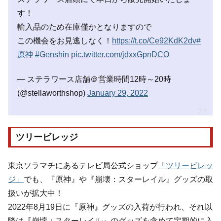
す！
輸入品のため在庫僅かとなりますので
この機会をお見逃しなく！
https://t.co/Ce92KdK2dv
#
原神
#Genshin
pic.twitter.com/jdxxGpnDCO
— ステラワース店舗＠営業時間12時～20時
(@stellaworthshop)
January 29, 2022
ツリービレッジ
東京ソラマチにあるテレビ局公式ショップ
「ツリービレッ
ジ」
でも、『原神』や『崩壊：スターレイル』グッズの取
扱いが拡大中！
2022年8月19日に『原神』グッズの入荷が行われ、それ以
降は『崩壊：スターレイル』のグッズを含めて定期的に入