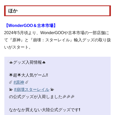
ほか
【WonderGOO＆古本市場】
2024年5月頃より、WonderGOOや古本市場の一部店舗に
て『原神』と『崩壊：スターレイル』輸入グッズの取り扱
いがスタート。
🔥グッズ入荷情報🔥
🌟超🌟大人気ゲーム‼️
☄️
#原神
☄️
💫
#崩壊スターレイル
💫
の公式グッズが入荷しました🎉🎉🎉
なかなか買えない大陸公式グッズです❗️