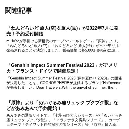
関連記事
「ねんどろいど 旅人(空)＆旅人(蛍)」が2022年7月に発
売！予約受付開始
miHoYoが手掛ける新世代のオープンワールドゲーム『原神』より、
「ねんどろいど 旅人(空)」「ねんどろいど 旅人(蛍)」が2022年7月に
発売されることが決定しました。販売価格は各5,800円(税込)に設定
されており、予約受付は本日よりスタートします。商品情報などをま
とめましたので、下記から詳細...
「Genshin Impact Summer Festival 2023」がアメリ
カ・フランス・ドイツで開催決定！
「Genshin Impact Summer Festival 2023 (原神夏祭り 2023)」の開催
が決定したことを、COGNOSPHEREが提供するブランドHoYoverse
が発表しました。Dear Travelers,With the arrival of summer, the
Sum...
『原神』より「ぬいぐるみ痛リュック プクプク獣」な
どがあみあみで予約開始！
あみあみの通販サイトで、「七聖召喚大会シリーズ」や「ぬいぐるみ
痛リュック プクプク獣」、「アランナラ文房具シリーズ」、カーヴ
ェテーマ「テイワット自然探索の旅シリーズ」等 『原神』輸入新グ