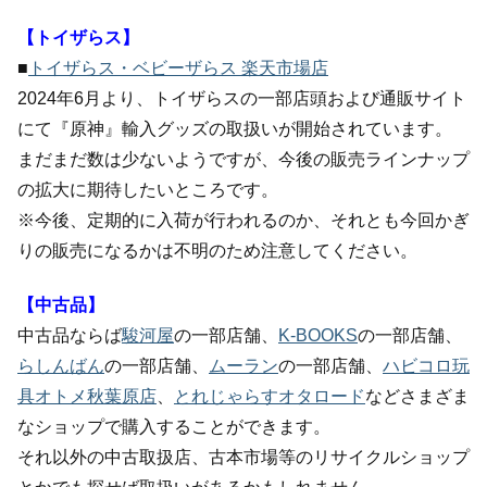
【トイザらス】
■
トイザらス・ベビーザらス 楽天市場店
2024年6月より、トイザらスの一部店頭および通販サイト
にて『原神』輸入グッズの取扱いが開始されています。
まだまだ数は少ないようですが、今後の販売ラインナップ
の拡大に期待したいところです。
※今後、定期的に入荷が行われるのか、それとも今回かぎ
りの販売になるかは不明のため注意してください。
【中古品】
中古品ならば
駿河屋
の一部店舗、
K-BOOKS
の一部店舗、
らしんばん
の一部店舗、
ムーラン
の一部店舗、
ハビコロ玩
具オトメ秋葉原店
、
とれじゃらすオタロード
などさまざま
なショップで購入することができます。
それ以外の中古取扱店、古本市場等のリサイクルショップ