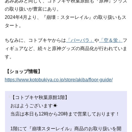
あみあみと同じく、コトブキヤ秋葉原館も『原神』グッズ
の取り扱いが豊富にあり。
2024年4月より、『崩壊：スターレイル』の取り扱いもス
タート。
ちなみに、コトブキヤからは
「バーバラ」
や
「空＆蛍」
フ
ィギュアなど、続々と原神グッズの商品化が行われていま
す。
【ショップ情報】
https://www.kotobukiya.co.jp/store/akiba/floor-guide/
【コトブキヤ秋葉原館1階】
おはようございます☀
当店は本日も12時から20時まで営業しております！
1階にて『崩壊スターレイル』商品のお取り扱いを開