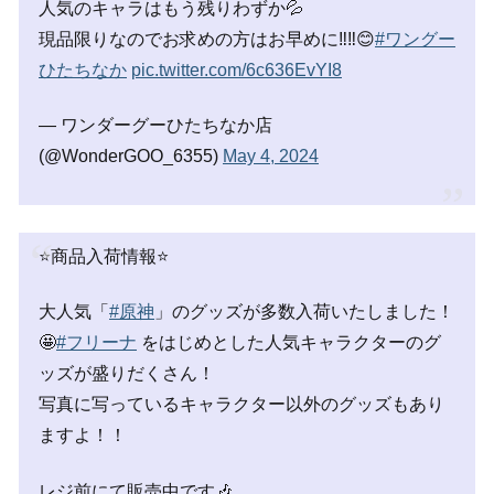
人気のキャラはもう残りわずか💦
現品限りなのでお求めの方はお早めに‼️‼️😊
#ワングー
ひたちなか
pic.twitter.com/6c636EvYI8
— ワンダーグーひたちなか店
(@WonderGOO_6355)
May 4, 2024
⭐️商品入荷情報⭐️
大人気「
#原神
」のグッズが多数入荷いたしました！
🤩
#フリーナ
をはじめとした人気キャラクターのグ
ッズが盛りだくさん！
写真に写っているキャラクター以外のグッズもあり
ますよ！！
レジ前にて販売中です🎶