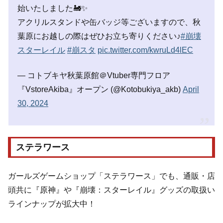
始いたしました🚂✨
アクリルスタンドや缶バッジ等ございますので、秋
葉原にお越しの際はぜひお立ち寄りください♪
#崩壊
スターレイル
#崩スタ
pic.twitter.com/kwruLd4lEC
— コトブキヤ秋葉原館＠Vtuber専門フロア
『VstoreAkiba』オープン (@Kotobukiya_akb)
April
30, 2024
ステラワース
ガールズゲームショップ「ステラワース」でも、通販・店
頭共に『原神』や『崩壊：スターレイル』グッズの取扱い
ラインナップが拡大中！