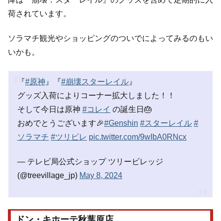
荷されています。
ソラマチ観光やショッピングのついでによってみるのもい
いかも。
『
#原神
』『
#崩壊スターレイル
』
グッズ入荷によりコーナー拡大しました！！
そして今日は原神
#コレイ
の誕生日🎂
おめでとうございます🎉
#Genshin
#スターレイル
#
ソラマチ
#ツリビレ
pic.twitter.com/9wIbA0RNcx
— テレビ局公式ショップ ツリービレッジ
(@treevillage_jp)
May 8, 2024
ドン・キホーテ秋葉原店