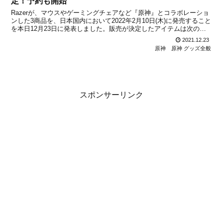
定！予約も開始
Razerが、マウスやゲーミングチェアなど『原神』とコラボレーショ
ンした3商品を、日本国内において2022年2月10日(木)に発売すること
を本日12月23日に発表しました。販売が決定したアイテムは次の通
りです。※掲載画像はRazerのプレスリリースより。販売ラインナッ
2021.12.23
プ©miHoYo●Razer D...
原神
原神 グッズ全般
スポンサーリンク