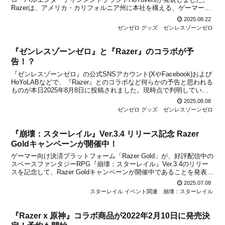
Razerは、アメリカ・カリフォルニア州に本社を構える、ゲーマーの
ためにゲーマーによって作られた、世界的な大手ライフスタイルブラ
2025.08.22
ンド企業です。過去には『原神』や『崩壊...
ゼンゼロ グッズ
ゼンレスゾーンゼロ
『ゼンレスゾーンゼロ』と『Razer』のコラボが予
告！？
『ゼンレスゾーンゼロ』の公式SNSアカウント(XやFacebook)および
HoYoLABなどで、『Razer』とのコラボなど何らかの予告と思われる
ものが本日2025年8月8日に投稿されました。現時点で判明している
情報は少ないですが、分かっていることをまとめましたので下記から
2025.08.08
チェックしてください。謎の...
ゼンゼロ グッズ
ゼンレスゾーンゼロ
『崩壊：スターレイル』Ver.3.4 リリース記念 Razer
Goldキャンペーンが開催中！
ゲーマー向け決済プラットフォーム「Razer Gold」が、好評配信中の
スペースファンタジーRPG『崩壊：スターレイル』Ver.3.4のリリー
スを記念して、Razer Goldキャンペーンが開催中であることを発表し
ました。本キャンペーン期間中に対象タイトルへのRazer Goldを使用
2025.07.08
した決済を行う...
スターレイル イベント関連
崩壊：スターレイル
『Razer x 原神』コラボ商品が2022年2月10日に発売決