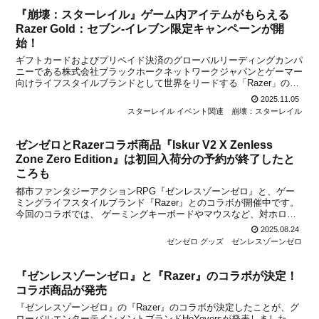
『崩壊：スターレイル』ゲーム内アイテムがもらえる
Razer Gold：セブン‐イレブン限定キャンペーンが開
始！
ギフトカードおよびプリペイド決済のグローバルリーディングカンパ
ニーである株式会社ブラックホークネットワークジャパンとゲーマー
向けライフスタイルブランドとして世界をリードする「Razer」の日
本法人、Razer Japan株式会社が、スペースファンタジーRPG『崩
2025.11.05
壊：スターレイル』のセブンイレブン限定...
スターレイル イベント関連
崩壊：スターレイル
ゼンゼロとRazerコラボ商品『Iskur V2 X Zenless
Zone Zero Edition』は初回入荷分の予約が終了したと
ころも
都市ファンタジーアクションRPG『ゼンレスゾーンゼロ』と、ゲー
ミングライフスタイルブランド『Razer』とのコラボが開催中です。
今回のコラボでは、 ゲーミングキーボードやマウスなど、対ホロウ
六課課長「星見雅」にインスパイアされた『カスタム ゼンレスゾー
2025.08.24
ンゼロ PCゲーミングギア』商品が発売されるとの...
ゼンゼロ グッズ
ゼンレスゾーンゼロ
『ゼンレスゾーンゼロ』と『Razer』のコラボが決定！
コラボ商品が発売
『ゼンレスゾーンゼロ』の『Razer』のコラボが決定したことが、グ
ローバルエンターテインメントブランドHoYoversが発表しました。