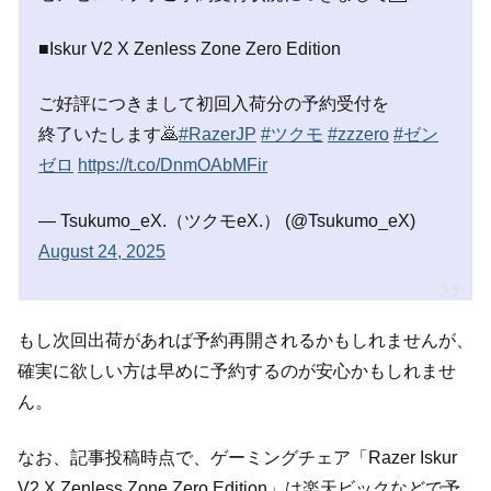
■Iskur V2 X Zenless Zone Zero Edition
ご好評につきまして初回入荷分の予約受付を
終了いたします🙇
#RazerJP
#ツクモ
#zzzero
#ゼン
ゼロ
https://t.co/DnmOAbMFir
— Tsukumo_eX.（ツクモeX.） (@Tsukumo_eX)
August 24, 2025
もし次回出荷があれば予約再開されるかもしれませんが、
確実に欲しい方は早めに予約するのが安心かもしれませ
ん。
なお、記事投稿時点で、ゲーミングチェア「Razer Iskur
V2 X Zenless Zone Zero Edition」は楽天ビックなどで予