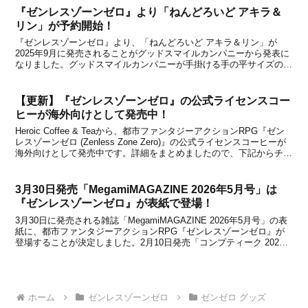
『ゼンレスゾーンゼロ』より「ねんどろいど アキラ＆
リン」が予約開始！
『ゼンレスゾーンゼロ』より、「ねんどろいど アキラ＆リン」が
2025年9月に発売されることがグッドスマイルカンパニーから発表に
なりました。グッドスマイルカンパニーが手掛ける手の平サイズのフ
ィギュア「ねんどろいど」シリーズから、『ゼンレスゾーンゼロ』の
主人公二人が「ねんどろいど」になって登場！中国に...
【更新】『ゼンレスゾーンゼロ』の公式ライセンスコー
ヒーが海外向けとして発売中！
Heroic Coffee & Teaから、都市ファンタジーアクションRPG『ゼン
レスゾーンゼロ (Zenless Zone Zero)』の公式ライセンスコーヒーが
海外向けとして発売中です。詳細をまとめましたので、下記からチェ
ックしてみてください。・2026年5月6日更新：Kカップの情報を追加
しま...
3月30日発売「MegamiMAGAZINE 2026年5月号」は
『ゼンレスゾーンゼロ』が表紙で登場！
3月30日に発売される雑誌「MegamiMAGAZINE 2026年5月号」の表
紙に、都市ファンタジーアクションRPG『ゼンレスゾーンゼロ』が
登場することが決定しました。2月10日発売「コンプティーク 2026
年3月号」や2月28日発売「Vtuber(ブイチューバー)スタイル 2026年3
月号」で...
ホーム
ゼンレスゾーンゼロ
ゼンゼロ グッズ