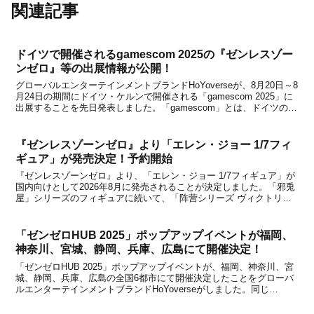
関連記事
ドイツで開催されるgamescom 2025の『ゼンレスゾー
ンゼロ』等の出展情報が公開！
グローバルエンターテインメントブランドHoYoverseが、8月20日～8
月24日の期間にドイツ・ケルンで開催される「gamescom 2025」に
出展することを先日発表しました。「gamescom」とは、ドイツのケ
ルンで開催されている欧州最大級のコンピューターゲーム関連の見本
市で、今年のHoYo...
『ゼンレスゾーンゼロ』より「エレン・ジョー 1/7フィ
ギュア」が発売決定！予約開始
『ゼンレスゾーンゼロ』より、「エレン・ジョー 1/7フィギュア」が
国内向けとして2026年8月に発売されることが決定しました。「邪兎
屋」シリーズのフィギュアに続いて、「阵营シリーズ ヴィクトリア
家政(维多利亚家政)」のフィギュア化企画が展開中！「フォン・ライ
カン」のフィギュアに続いて、「エレン・ジ...
「ゼンゼロHUB 2025」ポップアップイベントが福岡、
神奈川、宮城、静岡、兵庫、広島にて開催決定！
「ゼンゼロHUB 2025」ポップアップイベントが、福岡、神奈川、宮
城、静岡、兵庫、広島の全国6都市にて開催決定したことをグローバ
ルエンターテインメントブランドHoYoverseがしました。同じ
HoYoverseタイトルの『原神』と『崩壊：スターレイル』でもPOP
UP TOURが開催されることが...