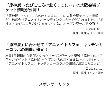
『原神展 ～たびごころの赴くままに～』の大阪会場 チ
ケット情報が公開！
『原神展 ～たびごころの赴くままに～』の大阪会場チケット情報
が、株式会社アニメイトホールディングスから公開されました。『原
神展 ～たびごころの赴くままに～』は、オープンワールドRPG『原
神』と『アニメイト』がコラボしたリアルイベントです。テイワット
2024.08.19
の国々を巡る展示会となり、会場では特別な展示が見れた...
原神
原神 イベント関連
「原神展」に合わせて「アニメイトカフェ」キッチンカ
ーコラボの開催が決定！
本日7月19日から開催となったオープンワールドRPG「原神」のオフ
ラインイベント『原神展 ～たびごころの赴くままに～』に合わせ、
「アニメイトカフェ」キッチンカーコラボの開催が決定したことが発
表になりました。コラボメニューを楽しんだり、グッズとして「コー
2024.07.19
スター」をゲットできたりするイベントになっている...
原神
原神 イベント関連
スポンサーリンク