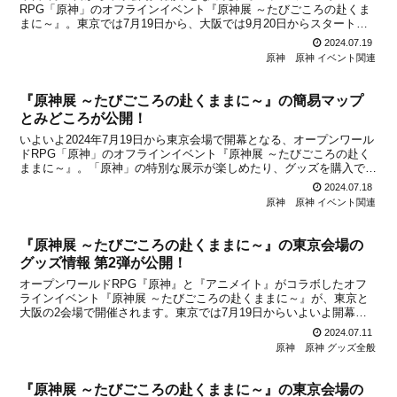
RPG「原神」のオフラインイベント『原神展 ～たびごころの赴くま
まに～』。東京では7月19日から、大阪では9月20日からスタートと
なりますが、東京会場の開幕を記念して、東京・池袋周辺でARスタ
2024.07.19
ンプラリーの開催が決定！池袋5箇所にある二次元コー...
原神
原神 イベント関連
『原神展 ～たびごころの赴くままに～』の簡易マップ
とみどころが公開！
いよいよ2024年7月19日から東京会場で開幕となる、オープンワール
ドRPG「原神」のオフラインイベント『原神展 ～たびごころの赴く
ままに～』。「原神」の特別な展示が楽しめたり、グッズを購入でき
たりすることができる大型イベントで、今回は東京と大阪 2会場での
2024.07.18
開催となります。東京では7月19日から、大...
原神
原神 イベント関連
『原神展 ～たびごころの赴くままに～』の東京会場の
グッズ情報 第2弾が公開！
オープンワールドRPG『原神』と『アニメイト』がコラボしたオフ
ラインイベント『原神展 ～たびごころの赴くままに～』が、東京と
大阪の2会場で開催されます。東京では7月19日からいよいよ開幕
し、大阪ではその後、9月20日から開始になるとのこと。現在、東京
2024.07.11
会場の前売入場券およびバンドル引換券の一般販売(先...
原神
原神 グッズ全般
『原神展 ～たびごころの赴くままに～』の東京会場の