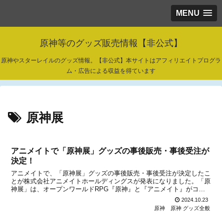
MENU
原神等のグッズ販売情報【非公式】
原神やスターレイルのグッズ情報。【非公式】本サイトはアフィリエイトプログラ
ム・広告による収益を得ています
原神展
アニメイトで「原神展」グッズの事後販売・事後受注が
決定！
アニメイトで、「原神展」グッズの事後販売・事後受注が決定したこ
とが株式会社アニメイトホールディングスが発表になりました。「原
神展」は、オープンワールドRPG『原神』と『アニメイト』がコラ
ボしたリアルイベントです。テイワットの国々を巡る展示会となり、
2024.10.23
会場では特別な展示が見れたり、限定グッズ「～原神展示...
原神
原神 グッズ全般