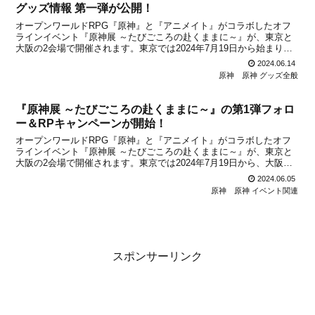
グッズ情報 第一弾が公開！
オープンワールドRPG『原神』と『アニメイト』がコラボしたオフ
ラインイベント『原神展 ～たびごころの赴くままに～』が、東京と
大阪の2会場で開催されます。東京では2024年7月19日から始まり、
大阪では遅れて9月20日からイベントがスタート。お知らせ済みのよ
2024.06.14
うに、日時指定前売券(東京会場)は、6月15...
原神
原神 グッズ全般
『原神展 ～たびごころの赴くままに～』の第1弾フォロ
ー＆RPキャンペーンが開始！
オープンワールドRPG『原神』と『アニメイト』がコラボしたオフ
ラインイベント『原神展 ～たびごころの赴くままに～』が、東京と
大阪の2会場で開催されます。東京では2024年7月19日から、大阪で
は9月20日からイベントがスタートします。以前もお伝えしたよう
2024.06.05
に、日時指定前売券(東京会場)は、6月15日(...
原神
原神 イベント関連
スポンサーリンク