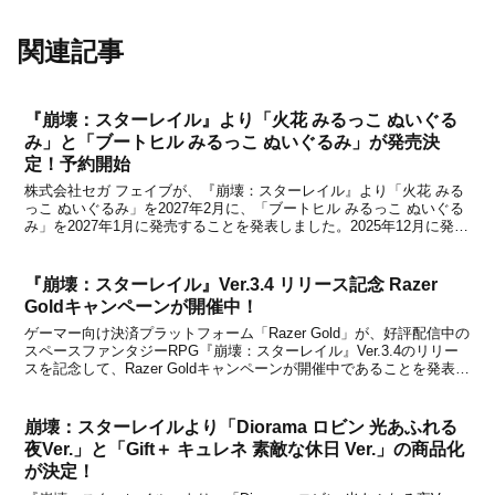
関連記事
『崩壊：スターレイル』より「火花 みるっこ ぬいぐる
み」と「ブートヒル みるっこ ぬいぐるみ」が発売決
定！予約開始
株式会社セガ フェイブが、『崩壊：スターレイル』より「火花 みる
っこ ぬいぐるみ」を2027年2月に、「ブートヒル みるっこ ぬいぐる
み」を2027年1月に発売することを発表しました。2025年12月に発売
された花火「フモ」ぬいぐるみに続く第二弾アイテムとして、セガ
フェイブから『みるっこ ぬいぐ...
『崩壊：スターレイル』Ver.3.4 リリース記念 Razer
Goldキャンペーンが開催中！
ゲーマー向け決済プラットフォーム「Razer Gold」が、好評配信中の
スペースファンタジーRPG『崩壊：スターレイル』Ver.3.4のリリー
スを記念して、Razer Goldキャンペーンが開催中であることを発表し
ました。本キャンペーン期間中に対象タイトルへのRazer Goldを使用
した決済を行...
崩壊：スターレイルより「Diorama ロビン 光あふれる
夜Ver.」と「Gift＋ キュレネ 素敵な休日 Ver.」の商品化
が決定！