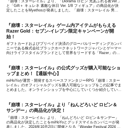
『崩壊：スターレイル』より、「Diorama ロビン 光あふれる夜Ver.」
と「Gift＋ キュレネ 素敵な休日 Ver. 1/8 フィギュア」の商品化が決
定したことをMyethosが発表しました。「崩壊：スターレイル 男子
寮シリーズ ちびキャラクター ブラインドボックス」などを手掛ける
人気フィギ...
『崩壊：スターレイル』ゲーム内アイテムがもらえる
Razer Gold：セブン‐イレブン限定キャンペーンが開
始！
ギフトカードおよびプリペイド決済のグローバルリーディングカンパ
ニーである株式会社ブラックホークネットワークジャパンとゲーマー
向けライフスタイルブランドとして世界をリードする「Razer」の日
本法人、Razer Japan株式会社が、スペースファンタジーRPG『崩
壊：スターレイル』のセブンイレブン限...
『崩壊：スターレイル』の公式グッズが購入可能なショ
ップまとめ！【通販中心】
miHoYoが運営・開発するスペースファンタジーRPG『崩壊：スター
レイル』のオフィシャルグッズを購入可能なショップをこの記事でま
とめました。オンラインショップを中心にしていくつか紹介していま
すので、公式グッズをお探しの方は下記からチェックしてみてくださ
い。基本的には、あみあみやアニメイトなど『原...
『崩壊：スターレイル』より「ねんどろいど ロビン＆
サンデー」の商品化が決定！
『崩壊：スターレイル』より、「ねんどろいど ロビン＆サンデー」
の商品化が決定したことをmiHoYoとグッドスマイルカンパニーが発
表しました。2024年10月2日に開催となる「Wonder Festival 2024 上