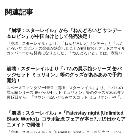
関連記事
『崩壊：スターレイル』から「ねんどろいど サンデー
＆ロビン」が中国向けとして発売決定！
『崩壊：スターレイル』より、「ねんどろいど サンデー」と「ねん
どろいど ロビン」の発売が決定したことがmiHoYoとグッドスマイル
カンパニーから発表になりました。「ねんどろいど」とは、表情パー
ツや手足パーツを交換して思い思いのポーズを楽しむことができる、
手のひらサイズでデフォルメしたアクションフィ...
崩壊：スターレイルより「パムの展示館シリーズ 缶バ
ッジセット ミュリオン」等のグッズがあみあみで予約
開始！
スペースファンタジーRPG『崩壊：スターレイル』より、「パムの
展示館シリーズ 缶バッジセット ミュリオン」等のグッズが2025年9
月17日から、「サウンドぬいぐるみマスコット ミュリオン」や「ガ
オガオシリーズ ぬいぐるみ ハニーフルーツスープ」等のグッズが
2025年9月24日から「あみあみ」で予約...
『崩壊：スターレイル』×『Fate/stay night [Unlimited
Blade Works]』コラボ記念フェアが本日7月19日からア
ニメイトで開催！
『崩壊：スターレイル』×『Fate/stay night 』コラボ記念フェアが、