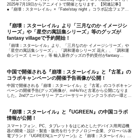
2025年7月19日からアニメイトで開催となります。【関連記事】
●『崩壊：スターレイル』×『Fate/stay night 』コラボ記念フェアが
アニメイトで開催決定！コラボ記念フェアについて詳細は上記関連記
事でお伝えし...
『崩壊：スターレイル』より「三月なのか イメージシ
リーズ」や「星空の寓話集シリーズ」等のグッズが
fantasy villageで予約開始！
『崩壊：スターレイル』より、「三月なのか イメージシリーズ」や
「星空の寓話集シリーズ」、「調和運命シリーズ 花火」、「調和運
命シリーズ ミーシャ」等 輸入新作グッズの予約受付がfantasy
village 通販サイトで開始になりました。新たに予約が始まった新作
グッズを下記にてまとめましたので、グ...
中国で開催される『崩壊：スターレイル』と『古茗』の
コラボキャンペーンの開催予告画像が公開！
中国で開催される『崩壊：スターレイル』と『古茗』のコラボキャン
ペーンの開催予告(グッズ)画像が、miHoYoと古茗から公開になりま
した。2ndアニバーサリー アニバーサリードリンクコラボの一環とし
て、タイでは『KOI Thé』、インドネシアでは『Be Coffee』とのコ
ラボが開催され、他の様々な...
『崩壊：スターレイル』と『UGREEN』の中国コラボ
情報が公開！
スマートフォン、PC、タブレットをはじめとしたデバイス用周辺機
器の開発・設計・製造・販売を行うテクノロジー企業、グローバル家
電ブランド『UGREEN(ユーグリーン)』と『崩壊：スターレイル』の