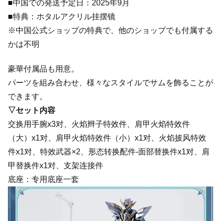
■中国での発送予定日：2025年9月
■特典：ホタルアクリル挂摆镜
※中国公式ショップの特典で、他のショップでも付属する
かは不明
豪華付属品も用意。
パーツを組み合わせ、様々なスタイルでサムを飾ることが
できます。
▽セット内容
交换用手腕x3对、火焰辫子特效件、肩甲火焰特效件
（大）x1对、肩甲火焰特效件（小）x1对、火焰披风特效
件x1对、特效武器×2、形态转换配件-面部替换件x1对、肩
甲替换件x1对、支架连接件
底座：专用底座一套