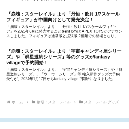
ましたが、いよいよ受注開始となります！中国での販売価格は550元
(約1万1,6...
『崩壊：スターレイル』より「丹恒・飲月 1/7スケール
フィギュア」が中国向けとして発売決定！
『崩壊：スターレイル』より、「丹恒・飲月 1/7スケールフィギュ
ア」を2025年6月に発売することをmiHoYoとAPEX TOYSがアナウン
スしました。フィギュアは通常版と拡張版 2種類での登場となり、フ
ィギュアを飾る専用ケースも発売されます。いずれのアイテムも、天
猫miHoYo旗舰店と米游铺に...
『崩壊：スターレイル』より「宇宙キャンディ屋シリー
ズ」や「群星邀約シリーズ」等のグッズがfantasy
villageで予約開始！
『崩壊：スターレイル』より、「宇宙キャンディ屋シリーズ」や「群
星邀約シリーズ」、「ウーウーシリーズ」等 輸入新作グッズの予約
受付が、2024年1月17日からfantasy villageで開始になりました。新
たに予約が始まったグッズを下記にてまとめましたので、グッズをお
探しの方はチェックしてみてく...
ホーム
崩壊：スターレイル
スターレイル グッズ