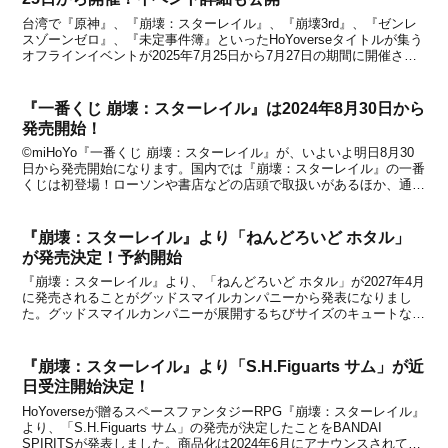
台湾で『原神』、『崩壊：スターレイル』、『崩壊3rd』、『ゼンレ
スゾーンゼロ』、『未定事件簿』といったHoYoverseタイトルが集う
オフラインイベントが2025年7月25日から7月27日の期間に開催され
ます。※『未定事件簿』のみ2025年8月にイベントが開催され、台北
と台南が活動地点となります。...
『一番くじ 崩壊：スターレイル』は2024年8月30日から
発売開始！
©miHoYo『一番くじ 崩壊：スターレイル』が、いよいよ明日8月30
日から発売開始になります。国内では『崩壊：スターレイル』の一番
くじは初登場！ローソンや書店などの店頭で取扱いがあるほか、通販
では「一番くじONLINE」にて8月30日 17時より販売開始です。「一
番くじONLINE」では『原神』...
『崩壊：スターレイル』より「ねんどろいど ホタル」
が発売決定！予約開始
『崩壊：スターレイル』より、「ねんどろいど ホタル」が2027年4月
に発売されることがグッドスマイルカンパニーから発表になりまし
た。グッドスマイルカンパニーが展開するちびサイズのキュートなフ
ィギュア『ねんどろいど』シリーズから、『崩壊：スターレイル』よ
り「ねんどろいど キャストリス」や「ねんどろい...
『崩壊：スターレイル』より「S.H.Figuarts サム」が近
日受注開始決定！
HoYoverseが贈るスペースファンタジーRPG『崩壊：スターレイル』
より、「S.H.Figuarts サム」の発売が決定したことをBANDAI
SPIRITSが発表しました。商品化は2024年6月にアナウンスされてい