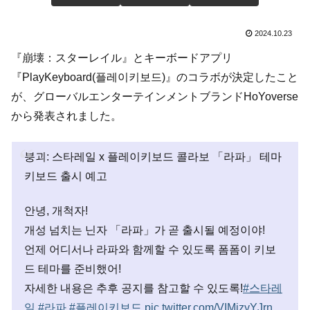
2024.10.23
『崩壊：スターレイル』とキーボードアプリ
『PlayKeyboard(플레이키보드)』のコラボが決定したこと
が、グローバルエンターテインメントブランドHoYoverse
から発表されました。
붕괴: 스타레일 x 플레이키보드 콜라보 「라파」 테마
키보드 출시 예고
안녕, 개척자!
개성 넘치는 닌자 「라파」가 곧 출시될 예정이야!
언제 어디서나 라파와 함께할 수 있도록 폼폼이 키보
드 테마를 준비했어!
자세한 내용은 추후 공지를 참고할 수 있도록!
#스타레
일
#라파
#플레이키보드
pic.twitter.com/VIMjzyYJrn