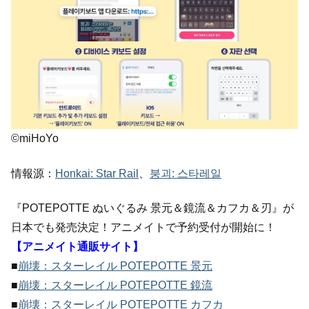
©miHoYo
情報源：
Honkai: Star Rail
、
붕괴: 스타레일
『POTEPOTTE ぬいぐるみ 景元＆鏡流＆カフカ＆刃』が
日本でも発売決定！アニメイトで予約受付が開始に！
【アニメイト通販サイト】
■
崩壊：スターレイル POTEPOTTE 景元
■
崩壊：スターレイル POTEPOTTE 鏡流
■
崩壊：スターレイル POTEPOTTE カフカ