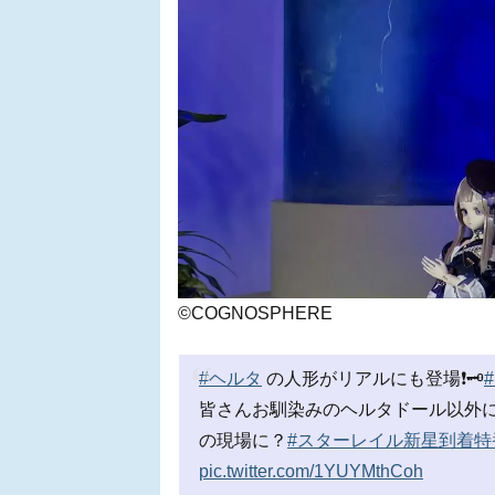
©COGNOSPHERE
#ヘルタ
の人形がリアルにも登場❗️🗝
皆さんお馴染みのヘルタドール以外
の現場に？
#スターレイル新星到着特
pic.twitter.com/1YUYMthCoh