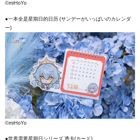
©miHoYo
●一本全是星期日的日历 (サンデーがいっぱいのカレンダ
ー)
©miHoYo
●世界需要星期日シリーズ 透卡(カード)