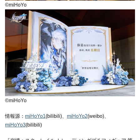
©miHoYo
©miHoYo
情報源：
miHoYo1
(bilibili)、
miHoYo2
(weibo)、
miHoYo3
(bilibili)