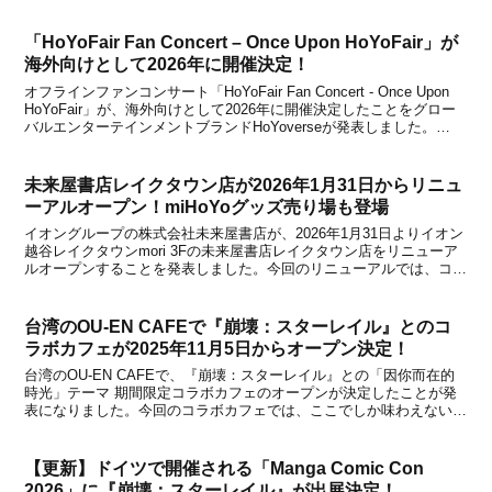
ル』の1周年記念特集が掲載されることが決定しました。現時点で特
集の内容は不明ですが、特集内の特別企画と...
「HoYoFair Fan Concert – Once Upon HoYoFair」が
海外向けとして2026年に開催決定！
オフラインファンコンサート「HoYoFair Fan Concert - Once Upon
HoYoFair」が、海外向けとして2026年に開催決定したことをグロー
バルエンターテインメントブランドHoYoverseが発表しました。
HoYo 4つのIP『原神』、『崩壊：スターレイル』、『崩壊3rd...
未来屋書店レイクタウン店が2026年1月31日からリニュ
ーアルオープン！miHoYoグッズ売り場も登場
イオングループの株式会社未来屋書店が、2026年1月31日よりイオン
越谷レイクタウンmori 3Fの未来屋書店レイクタウン店をリニューア
ルオープンすることを発表しました。今回のリニューアルでは、コミ
ック・アニメ雑貨・ゲーム雑貨に特化した「コミLab.(コミラボ)」を
新設し、エンターテインメントの魅...
台湾のOU-EN CAFEで『崩壊：スターレイル』とのコ
ラボカフェが2025年11月5日からオープン決定！
台湾のOU-EN CAFEで、『崩壊：スターレイル』との「因你而在的
時光」テーマ 期間限定コラボカフェのオープンが決定したことが発
表になりました。今回のコラボカフェでは、ここでしか味わえないオ
リジナルメニューや限定グッズを取り揃え、開拓者の皆さんをお迎え
するとのこと。詳細をまとめましたので、下記か...
【更新】ドイツで開催される「Manga Comic Con
2026」に『崩壊：スターレイル』が出展決定！