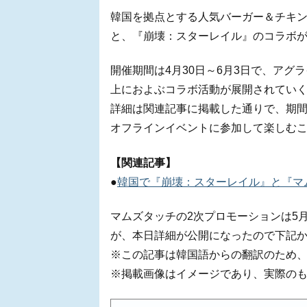
韓国を拠点とする人気バーガー＆チキンブラン
と、『崩壊：スターレイル』のコラボが、
開催期間は4月30日～6月3日で、ア
上におよぶコラボ活動が展開されてい
詳細は関連記事に掲載した通りで、期
オフラインイベントに参加して楽しむ
【関連記事】
●
韓国で『崩壊：スターレイル』と『マ
マムズタッチの2次プロモーションは5月
が、本日詳細が公開になったので下記
※この記事は韓国語からの翻訳のため
※掲載画像はイメージであり、実際の