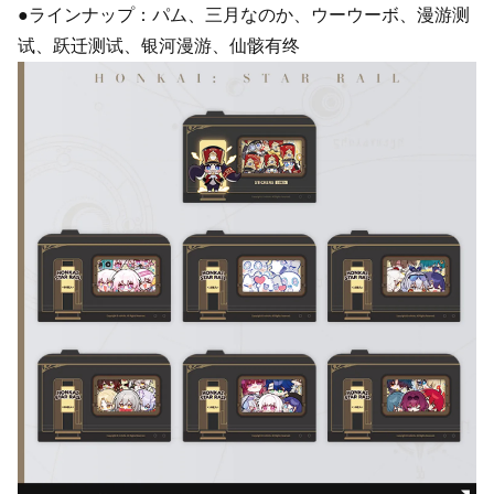
●ラインナップ：パム、三月なのか、ウーウーボ、漫游测
试、跃迁测试、银河漫游、仙骸有终