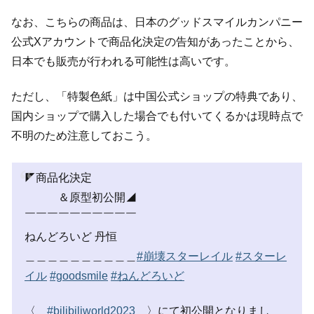
なお、こちらの商品は、日本のグッドスマイルカンパニー
公式Xアカウントで商品化決定の告知があったことから、
日本でも販売が行われる可能性は高いです。
ただし、「特製色紙」は中国公式ショップの特典であり、
国内ショップで購入した場合でも付いてくるかは現時点で
不明のため注意しておこう。
◤商品化決定
＆原型初公開◢
￣￣￣￣￣￣￣￣￣￣
ねんどろいど 丹恒
＿＿＿＿＿＿＿＿＿＿
#崩壊スターレイル
#スターレ
イル
#goodsmile
#ねんどろいど
〈
#bilibiliworld2023
〉にて初公開となりまし