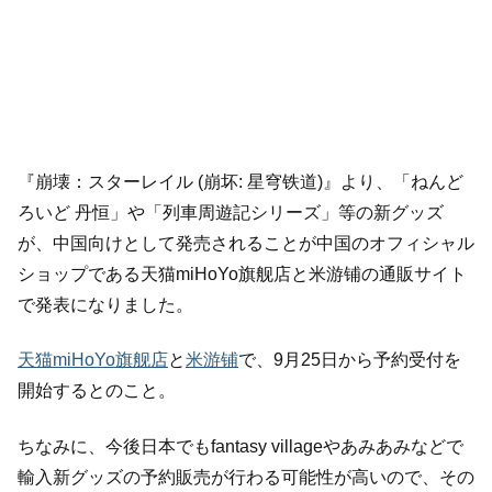
『崩壊：スターレイル (崩坏: 星穹铁道)』より、「ねんど
ろいど 丹恒」や「列車周遊記シリーズ」等の新グッズ
が、中国向けとして発売されることが中国のオフィシャル
ショップである天猫miHoYo旗舰店と米游铺の通販サイト
で発表になりました。
天猫miHoYo旗舰店
と
米游铺
で、9月25日から予約受付を
開始するとのこと。
ちなみに、今後日本でもfantasy villageやあみあみなどで
輸入新グッズの予約販売が行わる可能性が高いので、その