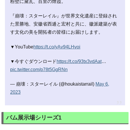
粉壁に黛瓦、百里の煙霞。
『崩壊：スターレイル』が世界文化遺産に登録され
た景勝地、安徽省西逓と宏村と共に、徽派建築が表
す文化の美を開拓者の皆様にお届けします。
▼YouTube
https://t.co/yAv94LHvoi
▼今すぐダウンロード
https://t.co/93tx3vdAat
…
pic.twitter.com/p78t5GgRNn
— 崩壊：スターレイル (@houkaistarrail)
May 6,
2023
パム展示場シリーズ1