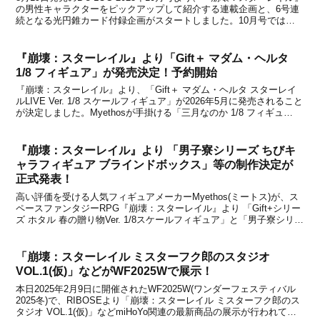
の男性キャラクターをピックアップして紹介する連載企画と、6号連
続となる光円錐カード付録企画がスタートしました。10月号では、
『崩壊：スターレイル』のゲーム紹介記事があるほか、記事では「丹
恒」がピックアップして紹介されてお...
『崩壊：スターレイル』より「Gift＋ マダム・ヘルタ
1/8 フィギュア」が発売決定！予約開始
『崩壊：スターレイル』より、「Gift＋ マダム・ヘルタ スターレイ
ルLIVE Ver. 1/8 スケールフィギュア」が2026年5月に発売されること
が決定しました。Myethosが手掛ける「三月なのか 1/8 フィギュ
ア」、「キャストリス 1/8 フィギュア」、「帰忘の流離人・星運進宝
Ver. ...
『崩壊：スターレイル』より 「男子寮シリーズ ちびキ
ャラフィギュア ブラインドボックス」等の制作決定が
正式発表！
高い評価を受ける人気フィギュアメーカーMyethos(ミートス)が、ス
ペースファンタジーRPG『崩壊：スターレイル』より 「Gift+シリー
ズ ホタル 春の贈り物Ver. 1/8スケールフィギュア」と「男子寮シリー
ズ ちびキャラフィギュア ブラインドボックス」の制作が決定したこ
とを日本国内でも正式...
「崩壊：スターレイル ミスターフク郎のスタジオ
VOL.1(仮)」などがWF2025Wで展示！
本日2025年2月9日に開催されたWF2025W(ワンダーフェスティバル
2025冬)で、RIBOSEより「崩壊：スターレイル ミスターフク郎のス
タジオ VOL.1(仮)」などmiHoYo関連の最新商品の展示が行われてい