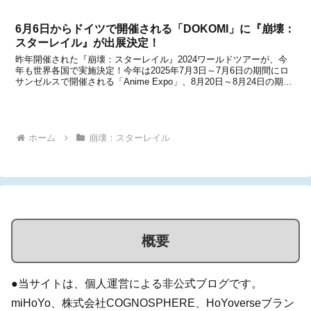
ました。『崩壊：スターレイル』だけではなく、『ゼンレスゾーンゼ
ロ』のフィギュア(...
6月6日からドイツで開催される「DOKOMI」に『崩壊：
スターレイル』が出展決定！
昨年開催された『崩壊：スターレイル』2024ワールドツアーが、今
年も世界各国で実施決定！今年は2025年7月3日～7月6日の期間にロ
サンゼルスで開催される「Anime Expo」、8月20日～8月24日の期間
にケルンで開催される「gamescom 2025」、7月24日から順次始まる
「HoYo F...
ホーム
崩壊：スターレイル
概要
●当サイトは、個人運営による非公式ブログです。
miHoYo、株式会社COGNOSPHERE、HoYoverseブラン