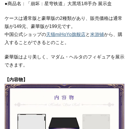
●商品名：「崩坏：星穹铁道」大黑塔1/8手办 展示盒
ケースは通常版と豪華版の2種類があり、販売価格は通常
版が149元、豪華版が199元です。
中国公式ショップの
天猫miHoYo旗舰店
と
米游铺
から、購
入することができるとのこと。
豪華版はより美しく、マダム・ヘルタのフィギュアを展示
できます。
【内容物】