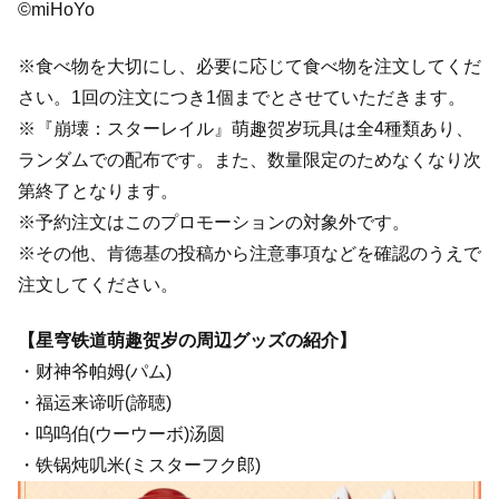
©miHoYo
※食べ物を大切にし、必要に応じて食べ物を注文してくだ
さい。1回の注文につき1個までとさせていただきます。
※『崩壊：スターレイル』萌趣贺岁玩具は全4種類あり、
ランダムでの配布です。また、数量限定のためなくなり次
第終了となります。
※予約注文はこのプロモーションの対象外です。
※その他、肯德基の投稿から注意事項などを確認のうえで
注文してください。
【星穹铁道萌趣贺岁の周辺グッズの紹介】
・财神爷帕姆(パム)
・福运来谛听(諦聴)
・呜呜伯(ウーウーボ)汤圆
・铁锅炖叽米(ミスターフク郎)