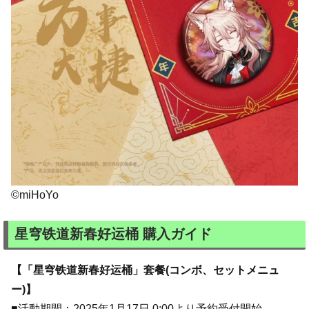
©miHoYo
星穹铁道新春好运桶 購入ガイド
【「星穹铁道新春好运桶」套餐(コンボ、セットメニュ
ー)】
■活動期間：2025年1月17日 0:00より予約受付開始