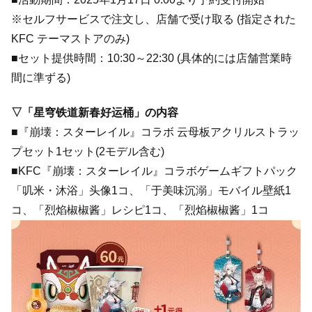
※セルフサービスで注文し、店舗で受け取る (指定された
KFC テーマストアのみ)
■セット提供時間：10:30～22:30 (具体的には店舗営業時
間に準ずる)
▽「星穹铁道新春好运桶」の内容
■『崩壊：スターレイル』コラボ 云母板アクリルストラッ
プセット1セット(2モデル含む)
■KFC『崩壊：スターレイル』コラボゲームギフトパック
「叽米・沐浴」头像1コ、「于美味沉溺」モバイル壁紙1
コ、「烈焰椒椒酱」レシピ1コ、「烈焰椒椒酱」1コ