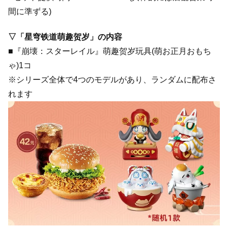
間に準ずる)
▽「星穹铁道萌趣贺岁」の内容
■『崩壊：スターレイル』萌趣贺岁玩具(萌お正月おもち
ゃ)1コ
※シリーズ全体で4つのモデルがあり、ランダムに配布さ
れます