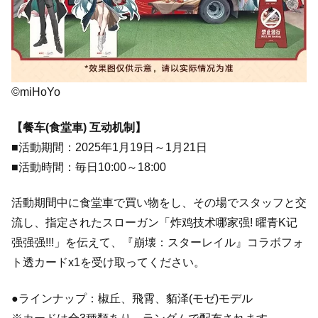
©miHoYo
【餐车(食堂車) 互动机制】
■活動期間：2025年1月19日～1月21日
■活動時間：毎日10:00～18:00
活動期間中に食堂車で買い物をし、その場でスタッフと交
流し、指定されたスローガン「炸鸡技术哪家强! 曜青K记
强强强!!!」を伝えて、『崩壊：スターレイル』コラボフォ
ト透カードx1を受け取ってください。
●ラインナップ：椒丘、飛霄、貊泽(モゼ)モデル