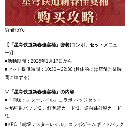
©miHoYo
【「星穹铁道新春佳宴桶」套餐(コンボ、セットメニュ
ー)】
■活動期間：2025年1月17日から
■セット提供時間：10:30～22:30 (具体的には店舗営業時
間に準ずる)
▽「星穹铁道新春佳宴桶」の内容
■『崩壊：スターレイル』コラボ バッジセット
火焰镭射バッジ*2 、红包背カード*1、逆向镭射银カード
*1
■KFC『崩壊：スターレイル』コラボゲームギフトパック