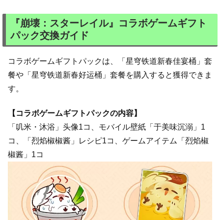
『崩壊：スターレイル』コラボゲームギフト
パック交換ガイド
コラボゲームギフトパックは、「星穹铁道新春佳宴桶」套
餐や「星穹铁道新春好运桶」套餐を購入すると獲得できま
す。
【コラボゲームギフトパックの内容】
「叽米・沐浴」头像1コ、モバイル壁紙「于美味沉溺」1
コ、「烈焰椒椒酱」レシピ1コ、ゲームアイテム「烈焰椒
椒酱」1コ