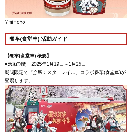
©miHoYo
餐车(食堂車) 活動ガイド
【餐车(食堂車) 概要】
■活動期間：2025年1月19日～1月25日
期間限定で『崩壊：スターレイル』コラボ餐车(食堂車)が
登場します。