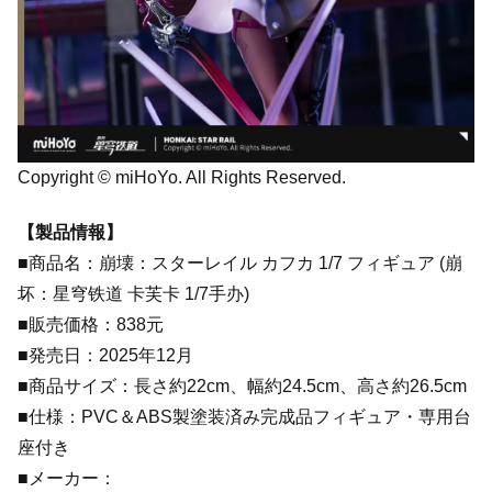
Copyright © miHoYo. All Rights Reserved.
【製品情報】
■商品名：崩壊：スターレイル カフカ 1/7 フィギュア (崩
坏：星穹铁道 卡芙卡 1/7手办)
■販売価格：838元
■発売日：2025年12月
■商品サイズ：長さ約22cm、幅約24.5cm、高さ約26.5cm
■仕様：PVC＆ABS製塗装済み完成品フィギュア・専用台
座付き
■メーカー：