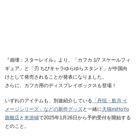
『崩壊：スターレイル』より、「カフカ 1/7 スケールフィ
ギュア」と「刃 ちびキャラゆらゆらスタンド」が中国向
けとして発売されることが発表になりました。
さらに、カフカ用のディスプレイボックスも登場！
いずれのアイテムも、別途紹介している
「丹恒・飲月 イ
メージシリーズ」などの新作グッズ
と一緒に
天猫miHoYo
旗舰店
と
米游铺
で2025年1月26日から予約受付を開始する
とのこと。