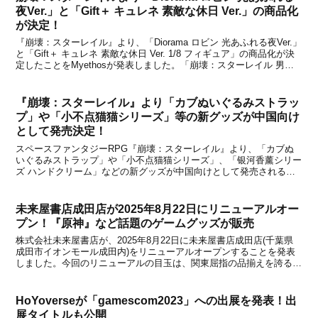
夜Ver.」と「Gift＋ キュレネ 素敵な休日 Ver.」の商品化
が決定！
『崩壊：スターレイル』より、「Diorama ロビン 光あふれる夜Ver.」
と「Gift＋ キュレネ 素敵な休日 Ver. 1/8 フィギュア」の商品化が決
定したことをMyethosが発表しました。「崩壊：スターレイル 男子
寮シリーズ ちびキャラクター ブラインドボックス」などを手掛ける
人気フィギ...
『崩壊：スターレイル』より「カブぬいぐるみストラッ
プ」や「小不点猫猫シリーズ」等の新グッズが中国向け
として発売決定！
スペースファンタジーRPG『崩壊：スターレイル』より、「カブぬ
いぐるみストラップ」や「小不点猫猫シリーズ」、「银河香薰シリー
ズ ハンドクリーム」などの新グッズが中国向けとして発売されるこ
とが中国のオフィシャルショップである天猫miHoYo旗舰店と米游铺
の通販サイトで発表になりました。いずれのアイテ...
未来屋書店成田店が2025年8月22日にリニューアルオー
プン！『原神』など話題のゲームグッズが販売
株式会社未来屋書店が、2025年8月22日に未来屋書店成田店(千葉県
成田市イオンモール成田内)をリニューアルオープンすることを発表
しました。今回のリニューアルの目玉は、関東屈指の品揃えを誇るコ
ミック・アニメ雑貨・ゲーム雑貨に特化した「コミLab. (コミラボ)」
の新設です。「コミLab.」とは、2...
HoYoverseが「gamescom2023」への出展を発表！出
展タイトルも公開