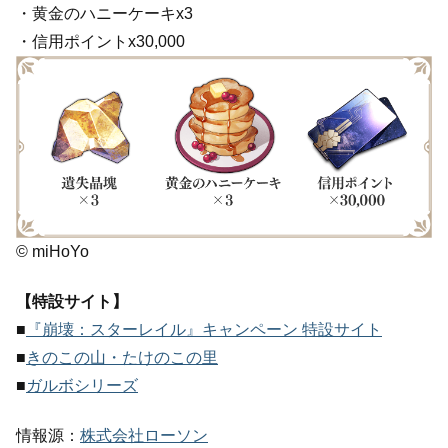
・黄金のハニーケーキx3
・信用ポイントx30,000
© miHoYo
【特設サイト】
■
『崩壊：スターレイル』キャンペーン 特設サイト
■
きのこの山・たけのこの里
■
ガルボシリーズ
情報源：
株式会社ローソン