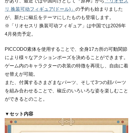
があり、最近では中国向けとして『原神』から
「リオセス
リ 换装可动フィギュア(ドール)」
の予約も始まりました
が、新たに椒丘をテーマにしたものも登場します。
※「リオセスリ 换装可动フィギュア」は中国では2026年
4月発売予定。
PICCODO素体を使用することで、全身17カ所の可動関節
により様々なアクションポーズを決めることができます。
ゲーム内のキャラクターの衣装の特徴を再現し、自由に着
せ替えが可能。
また、付属するさまざまなパーツ、そして3つの顔パーツ
を組み合わせることで、椒丘のいろいろな姿を楽しむこと
ができるとのこと。
▼セット内容