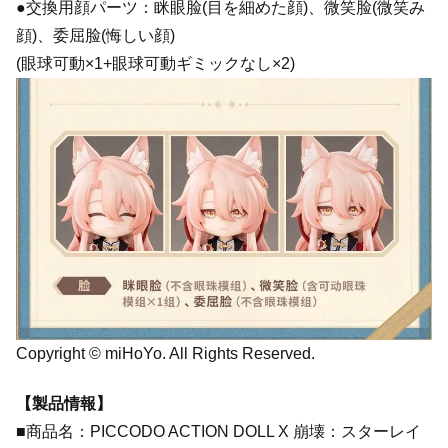
●交換用顔パーツ：眯眼脸(目を細めた顔)、微笑脸(微笑み
顔)、委屈脸(悔しい顔)
(眼球可動×1+眼球可動ギミックなし×2)
Copyright © miHoYo. All Rights Reserved.
【製品情報】
■商品名：PICCODO ACTION DOLL X 崩壊：スターレイ