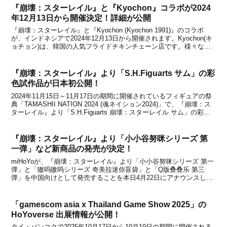
『崩壊：スターレイル』と『Kyochon』コラボが2024
年12月13日から開催決定！詳細が公開
『崩壊：スターレイル』と『Kyochon (Kyochon 1991)』のコラボ
が、インドネシアで2024年12月13日から開催されます。Kyochon(キ
ョチョン)は、韓国の人気フライドチキンチェーン店です。様々な国
に店舗を展開しており、今回はインドネシアのKyochon店舗を対象に
コラボが実施...
『崩壊：スターレイル』より「S.H.Figuarts サム」の彩
色試作品が日本初公開！
2024年11月15日～11月17日の期間に開催されているフィギュアの祭
典「TAMASHII NATION 2024 (魂ネイション2024)」で、『崩壊：ス
ターレイル』より「S.H.Figuarts 崩壊：スターレイル サム」の彩色
試作品が日本初公開されました。商品化は2024年6月にBANDA...
『崩壊：スターレイル』より「小小谷努咪シリーズ 第
一弹」など新商品の発売が決定！
miHoYoが、『崩壊：スターレイル』より「小小谷努咪シリーズ 第一
弹」と「嗷呜嗷呜シリーズ 奇美拉迷你盲袋」と「Q版叠叠乐 第三
弹」を中国向けとして発売することを本日4月22日にアナウンスしま
した。先日、「スターレイルLIVE」シリーズのフィギュア化企画が
始動したことが発表になってましたが、これ...
「gamescom asia x Thailand Game Show 2025」の
HoYoverse 出展情報が公開！
タイ・バンコクで2025年10月17日から10月19日の期間に開催される