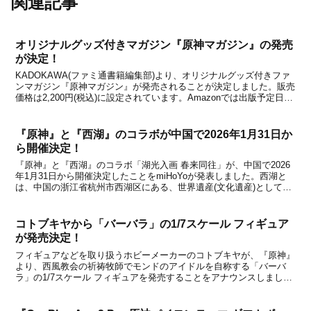
関連記事
オリジナルグッズ付きマガジン『原神マガジン』の発売
が決定！
KADOKAWA(ファミ通書籍編集部)より、オリジナルグッズ付きファ
ンマガジン『原神マガジン』が発売されることが決定しました。販売
価格は2,200円(税込)に設定されています。Amazonでは出版予定日が
「2024年4月30日」となっていますが、今から1年以上先に発売予定
なのはちょっと変なので、発...
『原神』と『西湖』のコラボが中国で2026年1月31日か
ら開催決定！
『原神』と『西湖』のコラボ「湖光入画 春来同往」が、中国で2026
年1月31日から開催決定したことをmiHoYoが発表しました。西湖と
は、中国の浙江省杭州市西湖区にある、世界遺産(文化遺産)としても
登録された人気の湖です。きらめく水面と緑豊かな山々に囲まれた中
で、美しい景観などを楽しむことができま...
コトブキヤから「バーバラ」の1/7スケール フィギュア
が発売決定！
フィギュアなどを取り扱うホビーメーカーのコトブキヤが、『原神』
より、西風教会の祈祷牧師でモンドのアイドルを自称する「バーバ
ラ」の1/7スケール フィギュアを発売することをアナウンスしまし
た。同メーカーからは、『原神』関連で初の立体化商品になります。
発売日と価格は未発表で、近日中に予約開始予定とのこ...