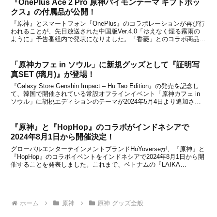
『OnePlus Ace 2 Pro 原神パイモンテーマ ギフトボッ
クス』の付属品が公開！
『原神』とスマートフォン『OnePlus』のコラボレーションが再び行
われることが、先日放送された中国版Ver.4.0「ゆえなく煙る霧雨の
ように」予告番組内で発表になりました。「香菱」とのコラボ商品が
今年登場したばかりですが、次は「パイモン」とのコラボで、
『OnePlus Ace 2 Pro 原神パ...
「原神カフェ in ソウル」に新規グッズとして『証明写
真SET (璃月)』が登場！
『Galaxy Store Genshin Impact – Hu Tao Edition』の発売を記念し
て、韓国で開催されている常設オフラインイベント「原神カフェ in
ソウル」に胡桃エディションのテーマが2024年5月4日より追加され
ます。詳細はこちらの記事にてお知らせしている通りですが、イン...
『原神』と『HopHop』のコラボがインドネシアで
2024年8月1日から開催決定！
グローバルエンターテインメントブランドHoYoverseが、『原神』と
『HopHop』のコラボイベントをインドネシアで2024年8月1日から開
催することを発表しました。これまで、ベトナムの『LAIKA
Cafe』、タイの『KOI Thé』、台湾の『COMEBUY』、フィリピンの
『Gong Cha』...
ホーム
原神
原神 グッズ全般