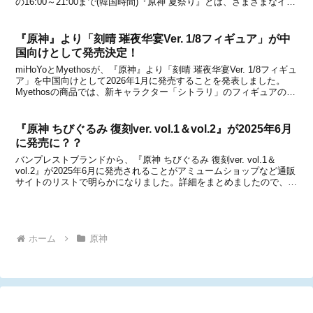
の16:00～21:00まで(韓国時間)『原神 夏祭り』とは、さまざまなイベ
ントが実施されたり、グッズを購入したり、限定フードを食べたり、
写真撮影が楽しめた...
『原神』より「刻晴 璀夜华宴Ver. 1/8フィギュア」が中
国向けとして発売決定！
miHoYoとMyethosが、『原神』より「刻晴 璀夜华宴Ver. 1/8フィギュ
ア」を中国向けとして2026年1月に発売することを発表しました。
Myethosの商品では、新キャラクター「シトラリ」のフィギュアの予
約受付が先日から始まったばかりですが、新たに「刻晴」のフィギュ
アも登場するとのこと...
『原神 ちびぐるみ 復刻ver. vol.1＆vol.2』が2025年6月
に発売に？？
バンプレストブランドから、『原神 ちびぐるみ 復刻ver. vol.1＆
vol.2』が2025年6月に発売されることがアミュームショップなど通販
サイトのリストで明らかになりました。詳細をまとめましたので、下
記からチェックしてみてください。※現時点でバンプレストからの公
式発表はなく、通販サイトからの...
ホーム
原神