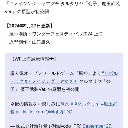
『アメイジング・ヤマグチ タルタリヤ「公子」魔王武装
Ver.』の原型が初公開！
【2024年9月27日更新】
・展示場所：ワンダーフェスティバル2024 上海
・原型制作：山口勝久
【WF上海展示情報📢】
超人気オープンワールドゲーム『原神』より
#リボル
テック
#アメイジング・ヤマグチ
タルタリヤ「公
子」 魔王武装Ver. の原型を初公開‼
今後の情報をお楽しみに❗
#原神
#タルタリヤ
#魔王武
装
pic.twitter.com/QWlqL2jJDQ
— 株式会社海洋堂 (@kaiyodo_PR)
September 27,