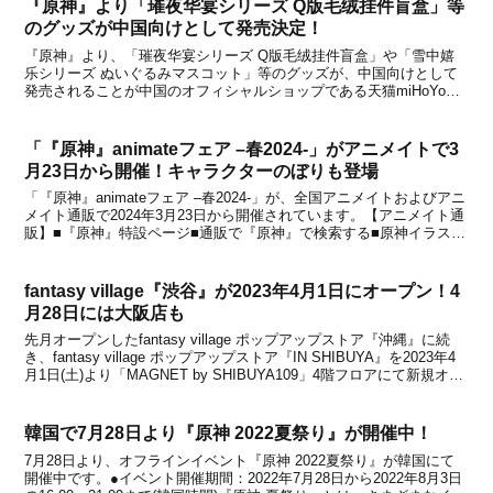
『原神』より「璀夜华宴シリーズ Q版毛绒挂件盲盒」等
のグッズが中国向けとして発売決定！
『原神』より、「璀夜华宴シリーズ Q版毛绒挂件盲盒」や「雪中嬉
乐シリーズ ぬいぐるみマスコット」等のグッズが、中国向けとして
発売されることが中国のオフィシャルショップである天猫miHoYo旗
舰店と米游铺の通販サイトで発表になりました。いずれのアイテム
も、中国のオフィシャルショップである天猫miHo...
「『原神』animateフェア –春2024-」がアニメイトで3
月23日から開催！キャラクターのぼりも登場
「『原神』animateフェア –春2024-」が、全国アニメイトおよびアニ
メイト通販で2024年3月23日から開催されています。【アニメイト通
販】■『原神』特設ページ■通販で『原神』で検索する■原神イラスト
集Vol.2も予約受付中【キャンペーン 特設サイト】■『原神』animate
フェア –春2...
fantasy village『渋谷』が2023年4月1日にオープン！4
月28日には大阪店も
先月オープンしたfantasy village ポップアップストア『沖縄』に続
き、fantasy village ポップアップストア『IN SHIBUYA』を2023年4
月1日(土)より「MAGNET by SHIBUYA109」4階フロアにて新規オー
プンすることを株式会社fantasy vill...
韓国で7月28日より『原神 2022夏祭り』が開催中！
7月28日より、オフラインイベント『原神 2022夏祭り』が韓国にて
開催中です。●イベント開催期間：2022年7月28日から2022年8月3日