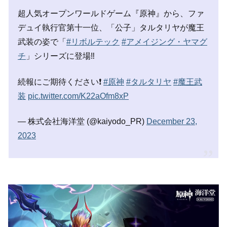
超人気オープンワールドゲーム『原神』から、ファ
デュイ執行官第十一位、「公子」タルタリヤが魔王
武装の姿で「
#リボルテック
#アメイジング・ヤマグ
チ
」シリーズに登場‼
続報にご期待ください❗️
#原神
#タルタリヤ
#魔王武
装
pic.twitter.com/K22aOfm8xP
— 株式会社海洋堂 (@kaiyodo_PR)
December 23,
2023