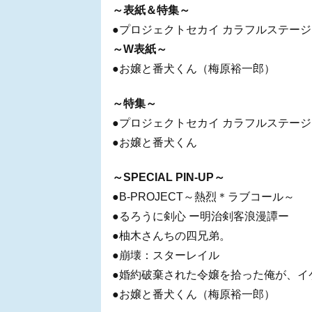
～表紙＆特集～
●プロジェクトセカイ カラフルステージ！ f
～W表紙～
●お嬢と番犬くん（梅原裕一郎）
～特集～
●プロジェクトセカイ カラフルステージ！ f
●お嬢と番犬くん
～SPECIAL PIN-UP～
●B-PROJECT～熱烈＊ラブコール～
●るろうに剣心 ー明治剣客浪漫譚ー
●柚木さんちの四兄弟。
●崩壊：スターレイル
●婚約破棄された令嬢を拾った俺が、イ
●お嬢と番犬くん（梅原裕一郎）