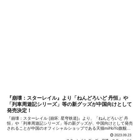
『崩壊：スターレイル』より「ねんどろいど 丹恒」や
「列車周遊記シリーズ」等の新グッズが中国向けとして
発売決定！
『崩壊：スターレイル (崩坏: 星穹铁道)』より、「ねんどろいど 丹
恒」や「列車周遊記シリーズ」等の新グッズが、中国向けとして発売
されることが中国のオフィシャルショップである天猫miHoYo旗舰店
と米游铺の通販サイトで発表になりました。天猫miHoYo旗舰店と米
2023.09.23
游铺で、9月25日から予約受付を開始す...