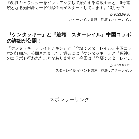
の男性キャラクターをピックアップして紹介する連載企画と、6号連
続となる光円錐カード付録企画がスタートしています。10月号では
「丹恒」が、11月号では「アーラン＆ヴェルト」がピックアップし
2023.09.20
て紹介されましたが、10月20日発売...
スターレイル 書籍
崩壊：スターレイル
『ケンタッキー』と『崩壊：スターレイル』中国コラボ
の詳細が公開！
『ケンタッキーフライドチキン』と『崩壊：スターレイル』中国コラ
ボの詳細が、公開されました。過去には『ケンタッキー』と『原神』
のコラボも行われたことがありますが、今回は『崩壊：スターレイ
ル』とのコラボが実現！このコラボは2023年9月22日から始まり、三
2023.09.19
月なのかと丹恒をイメージキャラクターに起用し、グ...
スターレイル イベント関連
崩壊：スターレイル
スポンサーリンク