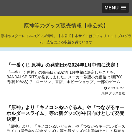
MENU
原神等のグッズ販売情報【非公式】
原神やスターレイルのグッズ情報。【非公式】本サイトはアフィリエイトプログラ
ム・広告による収益を得ています
『一番くじ 原神』の発売日が2024年1月中旬に決定！
『一番くじ 原神』の発売日が2024年1月中旬に決定したことを、
BANDAI SPIRITSが発表しました。メーカー希望小売価格は1回700
円(税10％込)で、ローソン、書店、ホビーショップ、一部のゲームセ
ンター、一番くじ公式ショップなどから購入することができます。店
2023.09.27
頭以外に、BANDAI SPIR...
原神 グッズ全般
『原神』より「キノコンぬいぐるみ」や「つながるキー
ホルダースライム」等の新グッズが中国向けとして発売
決定！
『原神』より、「キノコンぬいぐるみ」や「つながるキーホルダース
ライム (展示会の関連グッズ)」等の新グッズが中国向けとして発売さ