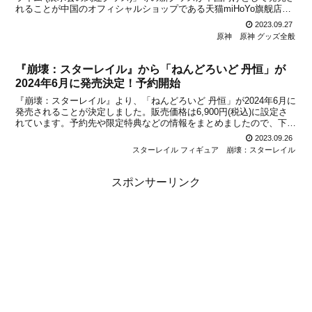
れることが中国のオフィシャルショップである天猫miHoYo旗舰店と
米游铺の通販サイトで発表になりました。「プカプカ水キノコン 電
2023.09.27
動シャボン玉 バブルマシーン」に続き、「キノ...
原神
原神 グッズ全般
『崩壊：スターレイル』から「ねんどろいど 丹恒」が
2024年6月に発売決定！予約開始
『崩壊：スターレイル』より、「ねんどろいど 丹恒」が2024年6月に
発売されることが決定しました。販売価格は6,900円(税込)に設定さ
れています。予約先や限定特典などの情報をまとめましたので、下記
から詳細をチェックしてみてください。詳細Copyright © miHoYo. All
2023.09.26
Rights ...
スターレイル フィギュア
崩壊：スターレイル
スポンサーリンク