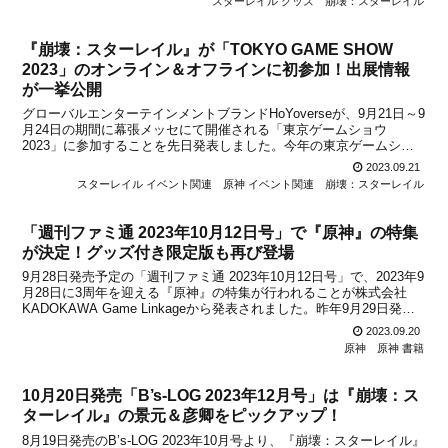
スターレイル グッズ
崩壊：スターレイル
『崩壊：スターレイル』が「TOKYO GAME SHOW
2023」のオンライン＆オフラインに初参加！出展情報
が一挙公開
グローバルエンターテインメントブランドHoYoverseが、9月21日～9
月24日の期間に幕張メッセにて開催される「東京ゲームショウ
2023」に参加することを先日発表しました。今年の東京ゲームショ
ウでは、HoYoverseはオフライン展示とオンライン特別番組の形で、
2023.09.21
『原神』、『崩壊：スターレイル』、...
スターレイル イベント関連
原神 イベント関連
崩壊：スターレイル
「週刊ファミ通 2023年10月12日号」で『原神』の特集
が決定！グッズ付き限定版も再び登場
9月28日発売予定の「週刊ファミ通 2023年10月12日号」で、2023年9
月28日に3周年を迎える『原神』の特集が行われることが株式会社
KADOKAWA Game Linkageから発表されました。昨年9月29日発売
の「週刊ファミ通 2022年10月13日号」に続いて、ファミ通では今年
2023.09.20
も『原神』...
原神
原神 書籍
10月20日発売「B’s-LOG 2023年12月号」は『崩壊：ス
ターレイル』の景元＆彦卿をピックアップ！
8月19日発売のB’s-LOG 2023年10月号より、『崩壊：スターレイル』