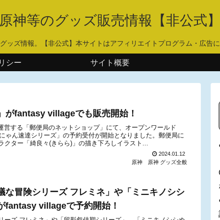
原神等のグッズ販売情報【非公式
グッズ情報。【非公式】本サイトはアフィリエイトプログラム・広告に
リシー
サイト概要
ntasy villageでも販売開始！
会社が運営する「郵便局のネットショップ」にて、オープンワールド
んにゃん速達シリーズ」の予約受付が開始となりました。郵便局に
クター「綺良々(きらら)」の描き下ろしイラスト...
2024.01.12
原神
原神 グッズ全般
議な冒険シリーズ フレミネ」や「ミニキノシシ
tasy villageで予約開始！
リーズ フレミネ」や「留影叙佳期シリーズ」、「ミニキノシシぬ