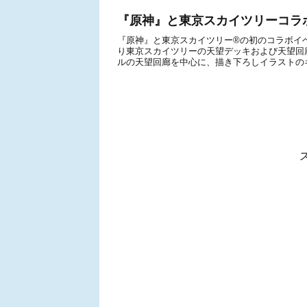
『原神』と東京スカイツリーコラボ
『原神』と東京スカイツリー®の初のコラボイベ
り東京スカイツリーの天望デッキおよび天望回
ルの天望回廊を中心に、描き下ろしイラストのキ