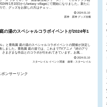
1月10日からfantasy villageにて開始になりました。新たに
で、グッズをお探しの方はチェッ...
2024.01.10
原神
原神 グッズ全般
庭の湯のスペシャルコラボイベントが2024年1
イル』と豊島園 庭の湯のスペシャルコラボイベントの開催が決定し
表しました。豊島園 庭の湯では、これまでTVアニメ『絆のアリ
さまざまな作品とのコラボが行われてきています。お風...
2024.01.10
スターレイル イベント関連
崩壊：スターレイル
スポンサーリンク