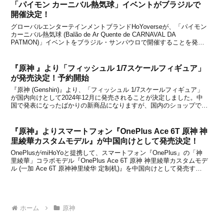
「パイモン カーニバル熱気球」イベントがブラジルで
開催決定！
グローバルエンターテインメントブランドHoYoverseが、「パイモン
カーニバル熱気球 (Balão de Ar Quente de CARNAVAL DA
PATMON)」イベントをブラジル・サンパウロで開催することを発表
しました。【概要】●イベント名：Balão de Ar Quente d...
『原神 』より「フィッシュル 1/7スケールフィギュア」
が発売決定！予約開始
『原神 (Genshin)』より、「フィッシュル 1/7スケールフィギュア」
が国内向けとして2024年12月に発売されることが決定しました。中
国で発表になったばかりの新商品になりますが、国内のショップでも
取り扱われることが決定。本日2023年12月11日より、予約受付も順
次開始となります。以下、フ...
『原神』よりスマートフォン『OnePlus Ace 6T 原神 神
里綾華カスタムモデル』が中国向けとして発売決定！
OnePlusがmiHoYoと提携して、スマートフォン『OnePlus』の「神
里綾華」コラボモデル『OnePlus Ace 6T 原神 神里綾華カスタムモデ
ル (一加 Ace 6T 原神神里绫华 定制机)』を中国向けとして発売する
ことをアナウンスしました。「スクロース」や「胡桃」、「香菱」、
「パイ...
ホーム
原神