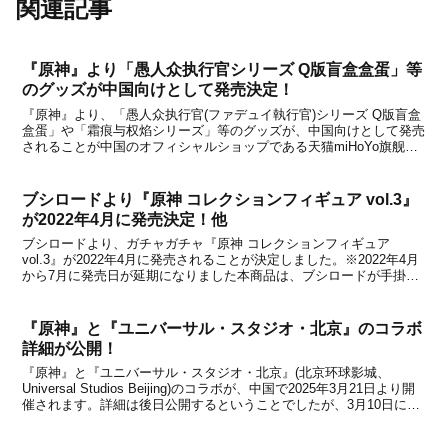
関連記事
『原神』より「愚人众执行官シリーズ Q版盲盒盒蛋」等
のグッズが中国向けとして発売決定！
『原神』より、「愚人众执行官(ファデュイ執行官)シリーズ Q版盲盒
盒蛋」や「霜痕与权焰シリーズ」等のグッズが、中国向けとして発売
されることが中国のオフィシャルショップである天猫miHoYo旗舰店
と米游铺の通販サイトで発表になりました。いずれのアイテムも、中
国のオフィシャルショップである天猫miHo...
ブシロードより『原神 コレクションフィギュア vol.3』
が2022年4月に発売決定！他
ブシロードより、ガチャガチャ『原神 コレクションフィギュア
vol.3』が2022年4月に発売されることが決定しました。※2022年4月
から7月に発売日が延期になりました本商品は、ブシロードが手掛け
るキュートなデフォルメフィギュア『原神 カプセルコレクションフ
ィギュア』シリーズの第三弾アイテムです...
『原神』と『ユニバーサル・スタジオ・北京』のコラボ
詳細が公開！
『原神』と『ユニバーサル・スタジオ・北京』(北京环球影城、
Universal Studios Beijing)のコラボが、中国で2025年3月21日より開
催されます。詳細は後日公開するということでしたが、3月10日に一
部情報が公開になりましたので、下記からチェックしてみてくださ
い。※掲載している情...