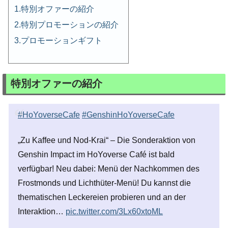
特別オファーの紹介
特別プロモーションの紹介
プロモーションギフト
特別オファーの紹介
#HoYoverseCafe
#GenshinHoYoverseCafe
„Zu Kaffee und Nod-Krai“ – Die Sonderaktion von
Genshin Impact im HoYoverse Café ist bald
verfügbar! Neu dabei: Menü der Nachkommen des
Frostmonds und Lichthüter-Menü! Du kannst die
thematischen Leckereien probieren und an der
Interaktion…
pic.twitter.com/3Lx60xtoML