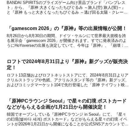
BANDAI SPIRITSのプライズゲーム向け景品ブランド「バンプレス
ト」から、『原神 大きくなったちびぐるみ ～旅人(空) 旅人(蛍)～』
と『原神 もっと大きくなったちびぐるみ ～逃げ回る太陽・クレー
～』が2022年4月に発売されることが決定しました。本商品は、バン
プレストがゲームセンター向け...
「gamescom 2026」の『原神』等の出展情報が公開！
8月26日から8月30日の期間、ドイツ・ケルンにて世界最大規模を誇
る展示会「gamescom 2026」が開催されます。すでに発表済みのよ
うにHoYoverseの出展も決定していて、今年は『原神』、『崩壊：ス
ターレイル』、『ゼンレスゾーンゼロ』、『崩壊：ネクサスアニ
マ』、『プチプラネット』の5タイ...
ロフトで2024年8月31日より『原神』新グッズが販売決
定！
ロフト13店舗およびロフトネットストアにて、2024年8月31日よりア
クリルストラップや色紙、アクリルスタンド等の『原神』新グッズ、
およびコミックマーケット104で先行登場した「原神 テイワット映影
シリーズ」の販売が開始になることが決定しました。ロフトでは
2024年4月26日から『原神』と『崩壊：...
「原神PCラウンジ Seoul」で星々の幻境 ポストカード
などがもらえる企画が1月21日から開催決定！
韓国でオープンしている『原神PCラウンジ in Seoul』にて、『星々
の幻境(별바다 세계) ポストカード』などがもらえる星々の幻境 イベ
ントが2026年1月21日から開催になることが公式SNSアカウントで発
表になりました。詳細は下記の通りです。星々の幻境 イベント案内
©miHoYo【EVENT...