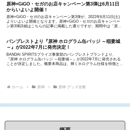
原神×GiGO・セガのお店キャンペーン第3弾は6月11日
からいよいよ開催！
原神×GiGO・セガのお店キャンペーン第3弾が、2022年6月11日(土)
よりいよいよ開催となります。原神×GiGO・セガのお店キャンペー
ン第3弾詳細はこちらの記事に掲載した通りですが、期間中は「原神
焼き」の第2弾やノベルティ付きドリンクの販売、新作プライズ(クレ
ーンゲーム用景品)の登場といったキ...
バンプレストより『原神 ホログラム缶バッジ ～稲妻城
～』が2022年7月に発売決定！
BANDAI SPIRITSプライズ事業部のバンプレストブランドより、
『原神 ホログラム缶バッジ ～稲妻城～』が2022年7月に発売される
ことが決定しました。概要本商品は、輝くホログラム仕様を特徴とし
た、バンプレストが手掛けるプライズ向けアイテム「ホログラム缶バ
ッジ」シリーズの第三弾です。2021...
ホーム
原神
原神 グッズ全般