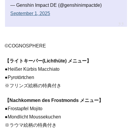
— Genshin Impact DE (@genshinimpactde)
September 1, 2025
©COGNOSPHERE
【ライトキーパー(Lichthüte) メニュー】
●Heißer Kürbis Macchiato
●Pyrotörtchen
※フリンズ絵柄の特典付き
【Nachkommen des Frostmonds メニュー】
●Frostapfel Mojito
●Mondlicht Moussekuchen
※ラウマ絵柄の特典付き