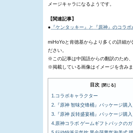
メージキャラになるようです。
【関連記事】
●
『ケンタッキー』と『原神』のコラボ
miHoYoと肯德基からより多くの詳
ださい。
※この記事は中国語からの翻訳のため
※掲載している画像はイメージを含み
目次
コラボキャラクター
『原神 智味交锋桶』パッケージ購入
『原神 反转盛宴桶』パッケージ購入
原神コラボ ゲームギフトパックのガ
行动特派元气饮 黑金菠萝气泡美式 