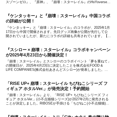
スゾーンゼロ』、『原神』、『崩壊：スターレイル』のHoYoverse 3
タイトルが表紙で登場すると発表されており、『ゼンレスゾーンゼ
ロ』と『原神』の特集号は...
『ケンタッキー』と『崩壊：スターレイル』中国コラボ
の詳細が公開！
『ケンタッキー』と『崩壊：スターレイル』のコラボが、2025年1月
17日から中国で開催されます。先日グッズ画像が公開が先行して公
開されていましたが、新たにコラボの詳細も共有されています。【関
連記事】●『ケンタッキー』と『崩壊：スターレイル』中国コラボの
グッズ画像が公開！詳細をまとめたので、下記から...
『スシロー × 崩壊：スターレイル』コラボキャンペーン
が2025年4月23日から開催決定！
『崩壊：スターレイル』とスシローのコラボイベント「夢を重ねて」
の開催日が、2025年4月23日に決定したことを株式会社FOOD &
LIFE COMPANIES(株式会社あきんどスシロー)が発表しました。
2024年には『原神』とのコラボイベント「回転の宴」が開催された
こともありますが、今回はスター...
「RISE UP+ 崩壊：スターレイル ちびねこシリーズ フ
ィギュア ホタルVer.」が発売決定！予約開始
『崩壊：スターレイル』より、「RISE UP+ ちびねこシリーズ フィ
ギュア ホタルVer.」(小不点猫猫シリーズ)が2027年2月に発売される
ことが決定しました。RIBOSEが手掛ける「ちびねこ(小不点猫猫)シ
リーズ」フィギュアより、「景元Ver.」と「銀狼Ver.」と「丹恒・飲
月」と「トパーズ...