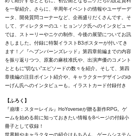
めて紹介するとともに、初公開となるニケたちの設定資料
を一挙紹介。さらに、半周年イベントの情報やユーザーデ
ータ、開発質問コーナーなど、企画盛りだくさんです。そ
して、ディレクターのユ・ヒョンソク氏へのインタビュー
では、ストーリーやニケの制作、今後の展望についてお訊
きしました。付録に特製イラストB3ポスターが付いてき
ます！／『ヘブンバーンズレッド』第四章前編までの内容
を振り返りつつ、原案の麻枝准氏や、出演声優のコメント
とともに“切ない”エピソードの数々を紹介。そして、第四
章後編の注目ポイント紹介や、キャラクターデザインのゆ
ーげん氏へのインタビューも。イラストカード付録付き
【ふろく】
『崩壊：スターレイル』HoYoverseが贈る新作RPG。ゲ
ームを始める前に知っておきたい情報を8ページの付録小
冊子として収録！
世界観やキャラクターの紹介はもちろん、ゲームシステム