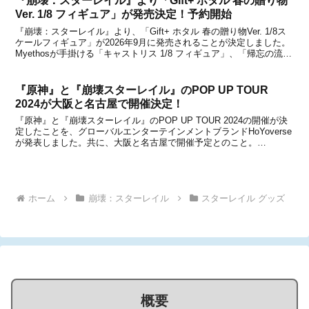
『崩壊：スターレイル』より「Gift+ ホタル 春の贈り物
Ver. 1/8 フィギュア」が発売決定！予約開始
『崩壊：スターレイル』より、「Gift+ ホタル 春の贈り物Ver. 1/8ス
ケールフィギュア」が2026年9月に発売されることが決定しました。
Myethosが手掛ける「キャストリス 1/8 フィギュア」、「帰忘の流離
人・星運進宝Ver. 1/8 フィギュア」、「マダム・ヘルタ 1/8 フィギュ
ア...
『原神』と『崩壊スターレイル』のPOP UP TOUR
2024が大阪と名古屋で開催決定！
『原神』と『崩壊スターレイル』のPOP UP TOUR 2024の開催が決
定したことを、グローバルエンターテインメントブランドHoYoverse
が発表しました。共に、大阪と名古屋で開催予定とのこと。
©COGNOSPHERE©COGNOSPHERE開催日や具体的な開催場所な
ど詳細は明らかにされていま...
ホーム
崩壊：スターレイル
スターレイル グッズ
概要