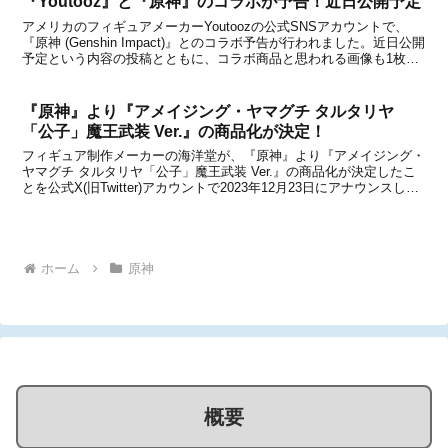
『Youtooz』と『原神』のコラボが予告！近日公開予定
アメリカのフィギュアメーカーYoutoozの公式SNSアカウントで、
『原神 (Genshin Impact)』とのコラボ予告が行われました。近日公開
予定という内容の投稿とともに、コラボ商品と思われる画像も1枚掲
載されています。何やら気になる後ろ姿？？が・・・！あのキャラク
ターのようにも見えますが果...
『原神』より『アメイジング・ヤマグチ タルタリヤ
「公子」魔王武装 Ver.』の商品化が決定！
フィギュア制作メーカーの海洋堂が、『原神』より『アメイジング・
ヤマグチ タルタリヤ「公子」魔王武装 Ver.』の商品化が決定したこ
とを公式X(旧Twitter)アカウントで2023年12月23日にアナウンスしま
した。発売日や価格などの詳細は発表されておらず、「続報にご期待
ください」とのこと。ちなみ...
ホーム
原神
概要