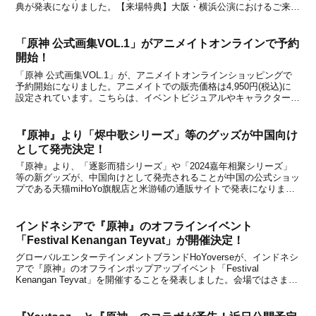
典が発表になりました。【来場特典】大阪・横浜公演におけるご来場
者特典「チケット風カード」及び「チケット風カードスタンド」の配
布が決定しました！会場への入場...
「原神 公式画集VOL.1」がアニメイトオンラインで予約
開始！
「原神 公式画集VOL.1」が、アニメイトオンラインショッピングで
予約開始になりました。アニメイトでの販売価格は4,950円(税込)に
設定されています。こちらは、イベントビジュアルやキャラクターイ
ラストを含む、『原神』の公式イラストを多数掲載したイラスト集で
す。昨年に中国向けとして発売された商品と...
『原神』より「烬中歌シリーズ」等のグッズが中国向け
として発売決定！
『原神』より、「逐影而猎シリーズ」や「2024嘉年相聚シリーズ」
等の新グッズが、中国向けとして発売されることが中国の公式ショッ
プである天猫miHoYo旗舰店と米游铺の通販サイトで発表になりまし
た。「2024嘉年相聚シリーズ」には、リオセスリ玩偶やキャラクタ
ーバッジなど様々なグッズがあります。いずれ...
インドネシアで『原神』のオフラインイベント
「Festival Kenangan Teyvat」が開催決定！
グローバルエンターテインメントブランドHoYoverseが、インドネシ
アで『原神』のオフラインポップアップイベント「Festival
Kenangan Teyvat」を開催することを発表しました。会場ではさまざ
まなイベントを楽しんだり、新発売となるグッズを購入したりするこ
とができるとのこと。【イベ...