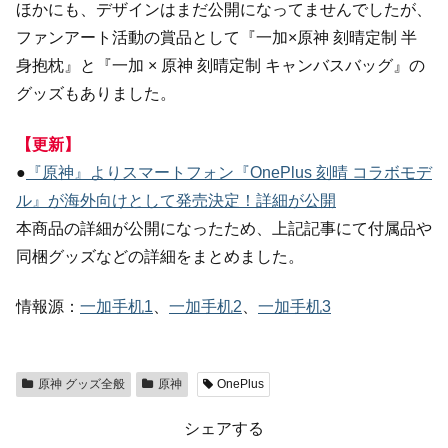
ほかにも、デザインはまだ公開になってませんでしたが、
ファンアート活動の賞品として『一加×原神 刻晴定制 半
身抱枕』と『一加 × 原神 刻晴定制 キャンバスバッグ』の
グッズもありました。
【更新】
●
『原神』よりスマートフォン『OnePlus 刻晴 コラボモデ
ル』が海外向けとして発売決定！詳細が公開
本商品の詳細が公開になったため、上記記事にて付属品や
同梱グッズなどの詳細をまとめました。
情報源：
一加手机1
、
一加手机2
、
一加手机3
原神 グッズ全般
原神
OnePlus
シェアする