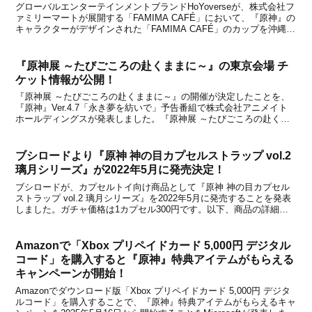
グローバルエンターテインメントブランドHoYoverseが、株式会社フ
ァミリーマートが展開する「FAMIMA CAFÉ」において、『原神』の
キャラクターがデザインされた「FAMIMA CAFÉ」のカップを沖縄県
を除く全国のファミリーマート約16,000店にて、2026年2月10日(火)
より数量限定...
『原神展 ～たびごころの赴くままに～』の東京会場 チ
ケット情報が公開！
『原神展 ～たびごころの赴くままに～』の開催が決定したことを、
『原神』Ver.4.7「永き夢を紡いで」予告番組で株式会社アニメイト
ホールディングスが発表しました。『原神展 ～たびごころの赴くま
まに～』は、オープンワールドRPG『原神』と『アニメイト』がコ
ラボしたリアルイベントです。『原神』の鮮やか...
ブシロードより『原神 神の目カプセルストラップ vol.2
璃月シリーズ』が2022年5月に発売決定！
ブシロードが、カプセルトイ向け商品として『原神 神の目カプセル
ストラップ vol.2 璃月シリーズ』を2022年5月に発売することを発表
しました。ガチャ価格は1カプセル300円です。以下、商品の詳細で
す。概要本商品は、2021年9月に発売されて人気を博した『原神 神の
目カプセルストラップ モンドシ...
Amazonで「Xbox プリペイドカード 5,000円 デジタル
コード」を購入すると『原神』特典アイテムがもらえる
キャンペーンが開始！
Amazonでダウンロード版「Xbox プリペイドカード 5,000円 デジタ
ルコード」を購入することで、『原神』特典アイテムがもらえるキャ