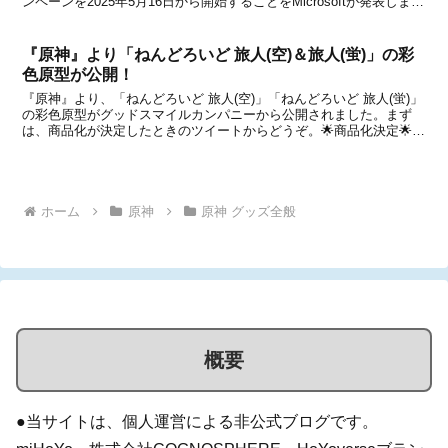
ンペーンを2025年5月16日から開始することをMicrosoftが発表しまし
た。これは2025年6月20日までの期間中、Amazon.co.jpで対象商品
を...
『原神』より「ねんどろいど 旅人(空)＆旅人(蛍)」の彩
色原型が公開！
『原神』より、「ねんどろいど 旅人(空)」「ねんどろいど 旅人(蛍)」
の彩色原型がグッドスマイルカンパニーから公開されました。まず
は、商品化が決定したときのツイートからどうぞ。🌟商品化決定🌟￣
￣￣￣￣￣￣￣￣◆ねんどろいど 旅人 〔蛍〕◆ねんどろいど 旅人
〔空〕＿＿＿＿＿＿＿＿＿#原神 #goo...
ホーム
原神
原神 グッズ全般
概要
●当サイトは、個人運営による非公式ブログです。