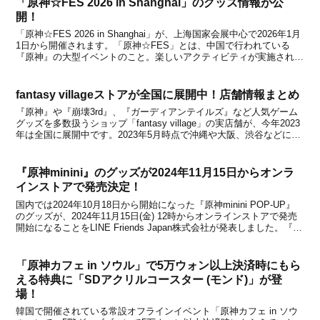
「原神☆FES 2026 in Shanghai」のグッズ情報が公
開！
「原神☆FES 2026 in Shanghai」が、上海国家会展中心で2026年1月
1日から開催されます。「原神☆FES」とは、中国で行われている
『原神』の大型イベントのこと。楽しいアクティビティが実施された
り、限定グッズも登場するなど、盛りだくさんの内容になっていま
す。【概要】■開催期間：20...
fantasy villageストアが全国に展開中！店舗情報まとめ
『原神』や『崩壊3rd』、『ガーディアンテイルズ』など人気ゲーム
グッズを多数扱うショップ「fantasy village」の実店舗が、今年2023
年は全国に展開中です。2023年5月時点で沖縄や大阪、渋谷などに新
規オープンしており、今後もさらに拡大していくとのこと。現在利用
可能は店舗情報をまとめま...
『原神minini』のグッズが2024年11月15日からオンラ
インストアで発売決定！
国内では2024年10月18日から開始になった『原神minini POP-UP』
のグッズが、2024年11月15日(金) 12時からオンラインストアで発売
開始になることをLINE Friends Japan株式会社が発表しました。『原
神minini』グッズは、LINE FRIENDS 公式オンライ...
「原神カフェ in ソウル」で5万ウォン以上決済時にもら
える特典に「SDアクリルコースター (モンド)」が登
場！
韓国で開催されている常設オフラインイベント「原神カフェ in ソウ