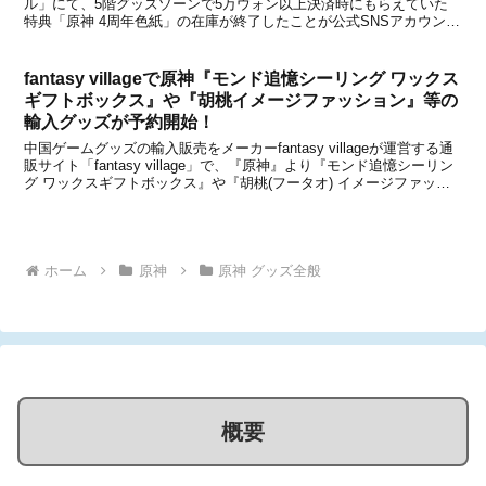
ル」にて、5階グッズゾーンで5万ウォン以上決済時にもらえていた
特典「原神 4周年色紙」の在庫が終了したことが公式SNSアカウント
で(HoYoverseから)発表になりました。これに伴い、グッズゾーンで5
万ウォン以上決済時にもらえる特...
fantasy villageで原神『モンド追憶シーリング ワックス
ギフトボックス』や『胡桃イメージファッション』等の
輸入グッズが予約開始！
中国ゲームグッズの輸入販売をメーカーfantasy villageが運営する通
販サイト「fantasy village」で、『原神』より『モンド追憶シーリン
グ ワックスギフトボックス』や『胡桃(フータオ) イメージファッシ
ョンシリーズ』、『運命の日シリーズギフトパック (新ラインナッ
プ)』、『テイ...
ホーム
原神
原神 グッズ全般
概要