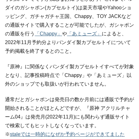
ダイのガシャポン(カプセルトイ)は楽天市場やYahooショ
ッピング、ガチャガチャ王国、Chappy、TOY JACKなど
の通販サイトで購入することが可能でしたが、ガシャポン
の通販を行う
「Chappy」
や
「あミューズ」
によると、
2022年11月予約分よりバンダイ製カプセルトイについて
予約掲載を終了するとのこと。
『原神』に関係なくバンダイ製カプセルトイすべてが対象
となり、記事投稿時点で「Chappy」や「あミューズ」以
外のショップでも取扱いが行われていません。
通常だとガシャポンは発売日の数か月前には通販で予約が
開始されることがほとんどですが、『原神 アクリルチャ
ーム04』は発売月(2022年11月)にも関わらず通販サイト
で検索してもヒットしなくなっています。
※
staleでは一時的になぜか予約ページができてました