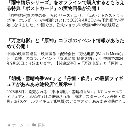
「雨中嬉乐シリーズ」をオフラインで購入するともらえ
る特典「ポストカード」の実物画像が公開！
『雨中嬉乐(雨の中の楽しみ)シリーズ』より、「ぬいぐるみストラッ
プ(キーホルダー)」が中国向けとして2025年4月2日から予約受付が開
始になりました。中国では、公式ショップの天猫miHoYo旗舰店と米
游铺から購入することができます。本商品は、雨具を着た6人のキュ
ートなぬいぐるみになります。ラインナ...
『万达电影』と『原神』コラボのイベント情報があらた
めて公開！
中国の映画館運営・映画製作・配給会社『万达电影 (Wanda Media)』
と『原神』のコラボイベント「银幕绮旅 拾光之约」が、中国で2024
年9月28日より始まります。【関連記事】●『万达电影』と『原神』
のコラボが中国が開催決定！●『万达电影』と『原神』コラボのグッ
ズ実物画像が公開！2024年9...
『胡桃・雪晴梅香Ver.』と『丹恒・飲月』の最新フィギ
ュアがあみあみ池袋店で展示中！
2025年8月に発売される『原神 胡桃・雪晴梅香Ver.』1/7 スケールフ
ィギュアと、2025年7月に発売される『崩壊：スターレイル 丹恒・飲
月』1/7スケールフィギュア(DX版)のデコマスが、あみあみ池袋mini
フェアグッズ店にて展示中とのこと。デコマスとは、デコレーション
マスターの略で、工場...
ホーム
原神