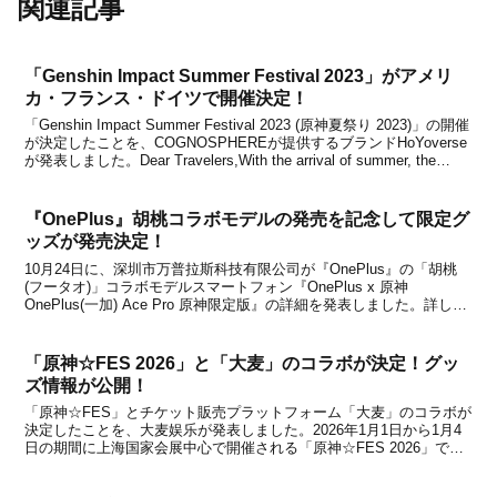
関連記事
「Genshin Impact Summer Festival 2023」がアメリ
カ・フランス・ドイツで開催決定！
「Genshin Impact Summer Festival 2023 (原神夏祭り 2023)」の開催
が決定したことを、COGNOSPHEREが提供するブランドHoYoverse
が発表しました。Dear Travelers,With the arrival of summer, the
Sum...
『OnePlus』胡桃コラボモデルの発売を記念して限定グ
ッズが発売決定！
10月24日に、深圳市万普拉斯科技有限公司が『OnePlus』の「胡桃
(フータオ)」コラボモデルスマートフォン『OnePlus x 原神
OnePlus(一加) Ace Pro 原神限定版』の詳細を発表しました。詳しく
は下記記事に掲載した通りですが、新たに紙袋やミネラルウォータ
ー、マスク、バッグ...
「原神☆FES 2026」と「大麦」のコラボが決定！グッ
ズ情報が公開！
「原神☆FES」とチケット販売プラットフォーム「大麦」のコラボが
決定したことを、大麦娱乐が発表しました。2026年1月1日から1月4
日の期間に上海国家会展中心で開催される「原神☆FES 2026」で
は、大麦との提携により大麦娱乐ブースが登場し、ナド・クライ(挪
德卡莱)をテーマにした新聞と一緒に記念...