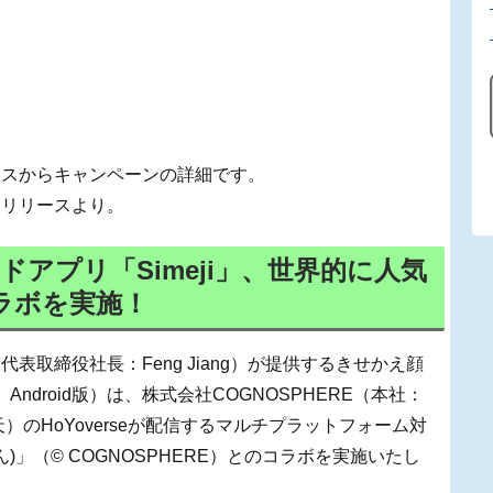
ースからキャンペーンの詳細です。
スリリースより。
アプリ「Simeji」、世界的に人気
ラボを実施！
取締役社長：Feng Jiang）が提供するきせかえ顔
、Android版）は、株式会社COGNOSPHERE（本社：
）のHoYoverseが配信するマルチプラットフォーム対
)」（© COGNOSPHERE）とのコラボを実施いたし