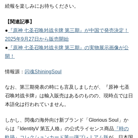
続報を楽しみにお待ちください。
【関連記事】
●
『原神 七圣召唤对战卡牌 第三期』が中国で発売決定！
2025年9月27日から販売開始
●
『原神 七圣召唤对战卡牌 第三期』の実物展示画像が公
開！
情報源：
闪魂ShiningSoul
なお、第三期発表の時にも言及しましたが、『原神 七圣
召唤对战卡牌』は輸入販売はあるのものの、現時点では日
本語化は行われていません。
しかし、閃魂の海外向け新ブランド「Glorious Soul」か
らは『IdentityV 第五人格』の公式ライセンス商品
『時の
軌跡』コレクションカード第一弾プレミアム版
が、日本国