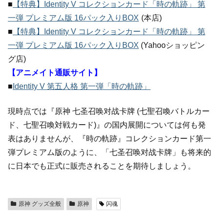
■
【特典】Identity V コレクションカード「時の軌跡」 第
一弾 プレミアム版 16パック入りBOX
(本店)
■
【特典】Identity V コレクションカード「時の軌跡」 第
一弾 プレミアム版 16パック入りBOX
(Yahooショッピン
グ店)
【アニメイト通販サイト】
■
Identity V 第五人格 第一弾「時の軌跡」
現時点では『原神 七圣召唤对战卡牌 (七聖召喚バトルカー
ド、七聖召喚対戦カード)』の国内展開については何も発
表はありませんが、『時の軌跡』コレクションカード第一
弾プレミアム版のように、「七圣召唤对战卡牌」も将来的
に日本でも正式に販売されることを期待しましょう。
原神 グッズ全般
原神
闪魂