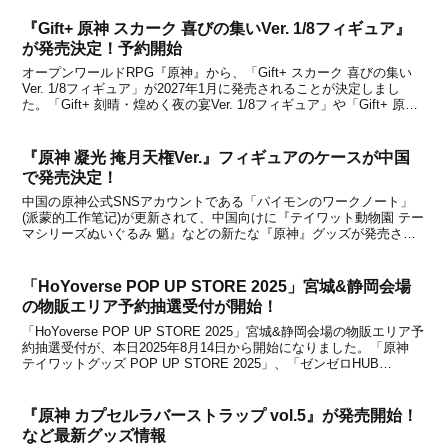
で、あみあみでは2025年9月5日から予...
『Gift+ 原神 スカーク 喜びの集いVer. 1/8フィギュア』
が発売決定！予約開始
オープンワールドRPG『原神』から、「Gift+ スカーク 喜びの集い
Ver. 1/8フィギュア」が2027年1月に発売されることが決定しまし
た。「Gift+ 刻晴・煌めく夜の宴Ver. 1/8フィギュア」や「Gift+ 原神
コロンビーナ・喜びの集いVer. 1/8フィギュア」などを手掛けるMy...
『原神 凝光 掩月天権Ver.』フィギュアのケースが中国
で発売決定！
中国の原神公式SNSアカウントである「パイモンのワークノート」
(派蒙的工作笔记)が更新されて、中国向けに『テイワット動物園 テー
マシリーズぬいぐるみ 魈』などの新たな『原神』グッズが発売され
ることが、本日2022年6月12日に発表になりました。これらの新製品
やイベントなどの情報はまもなく公開すると...
「HoYoverse POP UP STORE 2025」宮城&静岡会場
の物販エリア予約抽選受付が開始！
「HoYoverse POP UP STORE 2025」宮城&静岡会場の物販エリア予
約抽選受付が、本日2025年8月14日から開始になりました。「原神
テイワットグッズ POP UP STORE 2025」、「ゼンゼロHUB
2025」、「崩壊：スターレイル POP UP TOUR 2025」イ...
『原神 カプセルラバーストラップ vol.5』が発売開始！
など最新グッズ情報