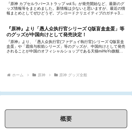
『原神 カプセルラバーストラップ vol.5』が発売開始など、最新のグ
ッズ情報等をまとめました。新情報は少ないと思いますが、最近の情
報まとめとしてぜひどうぞ。ブシロードクリエイティブのガチャ3月
15日より、ブシロードクリエイティブのカプセルトイ『原神 ジュエ
ルアクリルストラップ』と『原神 カプセル...
『原神』より「愚人众执行官シリーズ Q版盲盒盒蛋」等
のグッズが中国向けとして発売決定！
『原神』より、「愚人众执行官(ファデュイ執行官)シリーズ Q版盲盒
盒蛋」や「霜痕与权焰シリーズ」等のグッズが、中国向けとして発売
されることが中国のオフィシャルショップである天猫miHoYo旗舰店
と米游铺の通販サイトで発表になりました。いずれのアイテムも、中
国のオフィシャルショップである天猫miHo...
ホーム
原神
原神 グッズ全般
概要