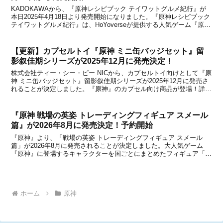
KADOKAWAから、『原神レシピブック テイワットグルメ紀行』が
本日2025年4月18日より発売開始になりました。『原神レシピブック
テイワットグルメ紀行』は、HoYoverseが提供する人気ゲーム『原
神』に登場する料理の作り方をレクチャーしたレシピブックです。
2024年にフランスACメディア社...
【更新】カプセルトイ『原神 ミニ缶バッジセット』留
影叙佳期シリーズが2025年12月に発売決定！
株式会社ティー・シー・ピー NICから、カプセルトイ向けとして『原
神 ミニ缶バッジセット』留影叙佳期シリーズが2025年12月に発売さ
れることが決定しました。『原神』のカプセル向け商品が登場！詳細
をまとめましたので、下記からチェックしてみてください。・更新：
2025年12月22日ごろより入荷が開始...
『原神 戦場の英姿 トレーディングフィギュア スメール
篇』が2026年8月に発売決定！予約開始
『原神』より、「戦場の英姿 トレーディングフィギュア スメール
篇」が2026年8月に発売されることが決定しました。大人気ゲーム
『原神』に登場するキャラクターを国ごとにまとめたフィギュア「戦
場の英姿」シリーズから、最新弾が登場！今回は「スメール」をテー
マにしています。中国で発表になったばかりの新商品...
ホーム
原神