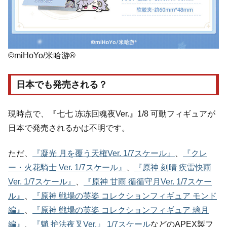
©miHoYo/米哈游®
日本でも発売される？
現時点で、『七七 冻冻回魂夜Ver.』1/8 可動フィギュアが
日本で発売されるかは不明です。
ただ、
『凝光 月を覆う天権Ver. 1/7スケール』
、
『クレ
ー・火花騎士 Ver. 1/7スケール』
、
『原神 刻晴 疾雷快雨
Ver. 1/7スケール』
、
『原神 甘雨 循循守月Ver. 1/7スケー
ル』
、
『原神 戦場の英姿 コレクションフィギュア モンド
編』
、
『原神 戦場の英姿 コレクションフィギュア 璃月
編』
、
『魈 护法夜叉Ver.』 1/7スケール
などのAPEX製フ