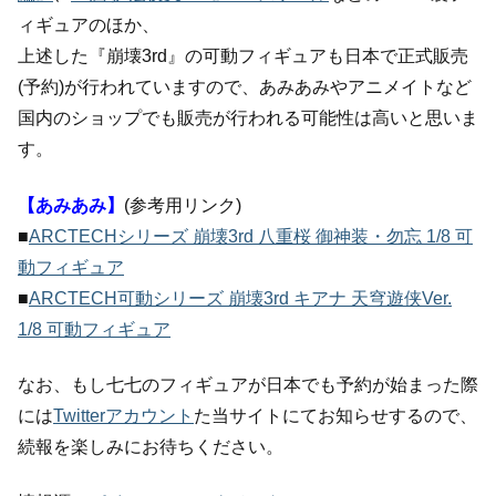
ィギュアのほか、
上述した『崩壊3rd』の可動フィギュアも日本で正式販売
(予約)が行われていますので、あみあみやアニメイトなど
国内のショップでも販売が行われる可能性は高いと思いま
す。
【あみあみ】
(参考用リンク)
■
ARCTECHシリーズ 崩壊3rd 八重桜 御神装・勿忘 1/8 可
動フィギュア
■
ARCTECH可動シリーズ 崩壊3rd キアナ 天穹遊侠Ver.
1/8 可動フィギュア
なお、もし七七のフィギュアが日本でも予約が始まった際
には
Twitterアカウント
た当サイトにてお知らせするので、
続報を楽しみにお待ちください。