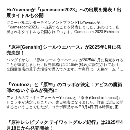
HoYoverseが「gamescom2023」への出展を発表！出
展タイトルも公開
グローバルエンターテインメントブランドHoYoverseが、
「gamescom2023」へ出展することを発表しました。あわせて、出
展されるタイトルも公開されています。Gamescom 2023 Exhibition
Announcement!Dear Travelers, we are very ...
『原神[Genshin] シールウエハース』が2025年1月に発
売決定！
バンダイから、『原神 シールウエハース』が2025年1月に発売される
ことが決定しました。販売価格は1コ165円(税込)に設定されており、
全国量販店の菓子売場等で購入できます。本商品は、人気ゲーム『原
神』のシールウエハースです。美麗ビジュアルをカードサイズで堪能
できるコレクションシールが新登場！表面...
『Youtooz』と『原神』のコラボが決定！アビスの魔術
師のぬいぐるみが発売に
アメリカのフィギュアメーカーYoutoozと『原神 (Genshin Impact)』
とコラボが決定したことが、先日発表になりました。詳細は近日公開
するということでしたが、コラボ商品が本日9月4日(日本時間)に正式
公開になりましたので、下記からチェックしてみてください。Abyss
Mage Sti...
『原神レシピブック テイワットグルメ紀行』は2025年4
月18日から発売開始！