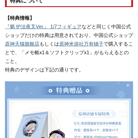
特典について
【特典情報】
『魈 护法夜叉Ver.』 1/7フィギュア
などと同じく中国公式
ショップだけの特典は用意されており、中国公式ショップ
原神天猫旗舰店
もしくは
原神米游社万有铺子
で購入するこ
とで、「メモ帳x1＆ソフトクリップx1」がもらえるとの
こと。
特典のデザインは下記の通りです。