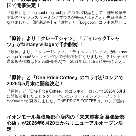
国で開催決定！
『原神』と『Logicool (Logitech)』のコラボ製品として、神里綾華モ
デルのワイヤレス ゲーミングマウスが発売されることが先日発表に
なりました。【関連記事】●『原神』と『Logicool』コラボ製品とし
て神里綾華モデルのワイヤレス ゲーミングマウスが発表！詳細は関
連記事でお伝えした通り...
『原神』より「クレーTシャツ」「ディルックTシャ
ツ」がfantasy villageで予約開始！
『原神』より、「クレーTシャツ」「ディルックTシャツ」がfantasy
village Yahoo!ショッピング店で予約開始になりました。各Tシャツの
通常販売価格は各2,750円(税込)で、2021年11月15日に発売予定とな
っています。商品について『原神』のTシャツシリーズに、クレー＆
ディルック...
『原神』と『One Price Coffee』のコラボがロシアで
2026年5月末に開催決定！
『原神』と『One Price Coffee』のコラボが、ロシアで2026年5月末
に開催決定したことをグローバルエンターテインメントブランド
HoYoverseが発表しました。ONE PRICE COFFEEは、ロシア国内70
都市に400店舗以上を展開する、コーヒーショップの連邦チェーンで
す。「最高...
イオンモール幕張新都心店内の「未来屋書店 幕張新都
心店」が2026年6月20日からリニューアルオープン決
定！