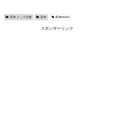
原神 グッズ全般
原神
原神minini
スポンサーリンク