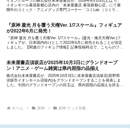
イオングループの株式会社未来屋書店が、2026年6月20日(土)より、
イオンモール幕張新都心店内の「未来屋書店 幕張新都心店」にて展
開中のコミック・アニメグッズ専門コーナー「コミLab.（コミラ
ボ）」を大幅に増床し、リニューアルオープンすることを発表しまし
た。今回のリニューアルでは、コミック・ゲー...
『原神 凝光 月を覆う天権Ver. 1/7スケール』フィギュア
が2022年6月に発売！
『原神 凝光 月を覆う天権Ver. 1/7スケール』(凝光・掩月天権Ver.)フ
ィギュアが、日本国内向けとして2022年6月に発売されることが決定
しました。【関連のフィギュア情報】記事投稿時点で、こちらのフィ
ギュアも予約受付中です。■原神 モナ・星天水鏡Ver.■原神 クレー・
火花騎士 Ver.以...
未来屋書店須坂店が2025年10月3日にグランドオープ
ン！アニメ・ゲーム雑貨は県内屈指の品揃え
株式会社未来屋書店が、2025年10月3日に未来屋書店須坂店(長野県
須坂市イオンモール須坂内)をグランドオープンすることを発表しま
した。今回のグランドオープンの目玉は、県内屈指の品揃えを誇るコ
ミック・アニメ雑貨・ゲーム雑貨に特化した「コミLab. (コミラボ)」
の新設です。コミLab.は大日店(大...
ホーム
原神
原神 グッズ全般