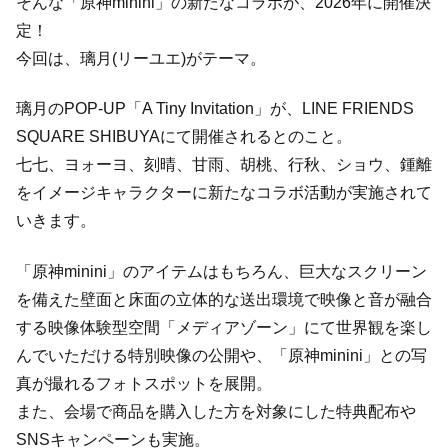
そんな「原神minini」の新たなコラボが、2026年に開催決
定！
今回は、璃月(リーユエ)がテーマ。
璃月のPOP-UP「A Tiny Invitation」が、LINE FRIENDS
SQUARE SHIBUYAにて開催されるとのこと。
七七、ヨォーヨ、刻晴、甘雨、胡桃、行秋、ショウ、鍾離
をイメージキャラクターに新たなコラボ活動が実施されて
いきます。
「原神minini」のアイテムはもちろん、巨大なスクリーン
を備えた壁面と床面の立体的な送出環境で映像と音が融合
する映像体験型空間「メディアゾーン」にて世界観を楽し
んでいただける特別映像の公開や、「原神minini」との写
真が撮れるフォトスポットを展開。
また、会場で商品を購入した方を対象にした特典配布や
SNSキャンペーンも実施。