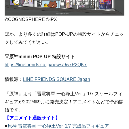
©COGNOSPHERE ©IPX
ほか、より多くの詳細はPOP-UPの特設サイトからチェッ
クしてみてください。
▽原神minini POP-UP 特設サイト
https://linefriends.co.jp/news/9wxP2QK7
情報源：
LINE FRIENDS SQUARE Japan
『原神』より「雷電将軍 一心浄土Ver.」1/7 スケールフィ
ギュアが2027年9月に発売決定！アニメイトなどで予約開
始です。
【アニメイト通販サイト】
■
原神 雷電将軍 一心浄土Ver. 1/7 完成品フィギュア