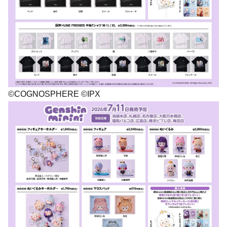
©COGNOSPHERE ©IPX