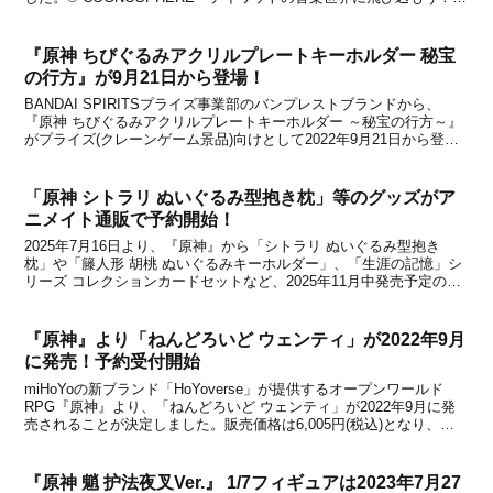
をテーマにし、『映像上映』『展示』『スペシャルグッズ』など盛り
沢山な内容でお届けする本コラボイベン...
『原神 ちびぐるみアクリルプレートキーホルダー 秘宝
の行方』が9月21日から登場！
BANDAI SPIRITSプライズ事業部のバンプレストブランドから、
『原神 ちびぐるみアクリルプレートキーホルダー ～秘宝の行方～』
がプライズ(クレーンゲーム景品)向けとして2022年9月21日から登場
開始になりました。＼「秘宝の行方」復刻開催に合わせて手に入れた
い😍／「#原神」から人気イベント...
「原神 シトラリ ぬいぐるみ型抱き枕」等のグッズがア
ニメイト通販で予約開始！
2025年7月16日より、『原神』から「シトラリ ぬいぐるみ型抱き
枕」や「籐人形 胡桃 ぬいぐるみキーホルダー」、「生涯の記憶」シ
リーズ コレクションカードセットなど、2025年11月中発売予定の
様々なグッズの予約がアニメイト通販サイトで開始されました。アニ
メイトで購入したかった方は下記からチェッ...
『原神』より「ねんどろいど ウェンティ」が2022年9月
に発売！予約受付開始
miHoYoの新ブランド「HoYoverse」が提供するオープンワールド
RPG『原神』より、「ねんどろいど ウェンティ」が2022年9月に発
売されることが決定しました。販売価格は6,005円(税込)となり、本
日3月8日から予約が順次開始となります。予約先などをまとめまし
たので、下記から詳細をチェッ...
『原神 魈 护法夜叉Ver.』 1/7フィギュアは2023年7月27