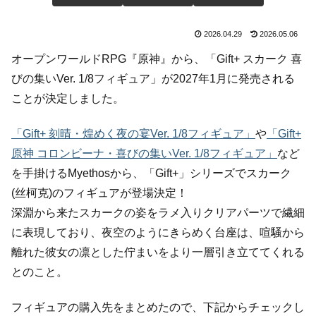
2026.04.29
2026.05.06
オープンワールドRPG『原神』から、「Gift+ スカーク 喜
びの集いVer. 1/8フィギュア」が2027年1月に発売される
ことが決定しました。
「Gift+ 刻晴・煌めく夜の宴Ver. 1/8フィギュア」
や
「Gift+
原神 コロンビーナ・喜びの集いVer. 1/8フィギュア」
など
を手掛けるMyethosから、「Gift+」シリーズでスカーク
(丝柯克)のフィギュアが登場決定！
深淵から来たスカークの姿をラメ入りクリアパーツで繊細
に表現しており、夜空のようにきらめく台座は、喧騒から
離れた彼女の凛とした佇まいをより一層引き立ててくれる
とのこと。
フィギュアの購入先をまとめたので、下記からチェックし