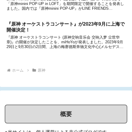
「原神minini POP-UP in LOFT」を期間限定で開催することを発表し
ました。国内では『原神minini POP-UP』がLINE FRIENDS
SQUARE SHIBUYAにて2024年10月18日より開...
『原神 オーケストラコンサート』が2023年9月に上海で
開催決定！
『原神 オーケストラコンサート (原神交响音乐会 交响入梦 尘世华
章)』の開催が決定したことを、miHoYoが発表しました。2023年9月
29日と9月30日の2日間、上海の梅赛德斯奔驰文化中心(メルセデス・
ベンツアリーナ)にて開催するとのこと。詳細は以下の通りです。原
神 オーケストラコンサート©m...
ホーム
原神
概要