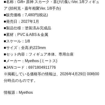
■名称：Gift+ 原神 スカーク・喜びの集いVer. 1/8フィギュ
ア (丝柯克・嘉年相聚Ver. 1/8手办)
■販売価格：7,480円(税込)
■発売日：2027年1月
■製品仕様：塗装済み完成品
■素材：PVC＆ABS＆金属
■スケール：1/8
■サイズ：全高 約223mm
■セット内容：フィギュア本体、専用台座
■メーカー：Myethos (ミートス)
■JANコード：6971804911776
※掲載している価格等の情報は、2026年4月29日 00時00
分時点のものです。
情報源：Myethos