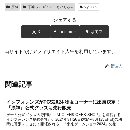
原神
原神 フィギュア・ぬいぐるみ
Myethos
シェアする
X
Facebook
はてブ
当サイトではアフィリエイト広告を利用しています。
管理人
関連記事
インフォレンズがTGS2024 物販コーナーに出展決定！
『原神』公式グッズも先行販売
ゲーム公式グッズの専門店「INFOLENS GEEK SHOP」を運営する
インフォレンズ株式会社が、2024年9月26日(木)から9月29日(日)の期
間に幕張メッセにて開催される、「東京ゲームショウ2024」の物販
コーナー(小間No.11-C08)に出展することを発表しました。物販コー