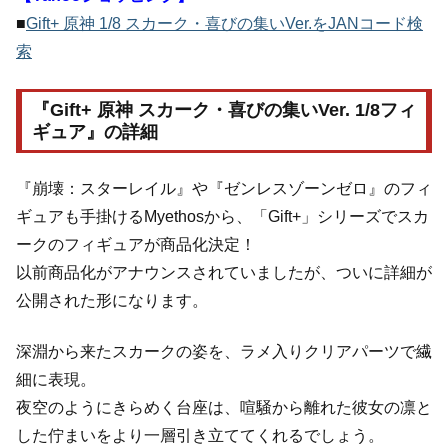
■
Gift+ 原神 1/8 スカーク・喜びの集いVer.をJANコード検
索
『Gift+ 原神 スカーク・喜びの集いVer. 1/8フィ
ギュア』の詳細
『崩壊：スターレイル』や『ゼンレスゾーンゼロ』のフィ
ギュアも手掛けるMyethosから、「Gift+」シリーズでスカ
ークのフィギュアが商品化決定！
以前商品化がアナウンスされていましたが、ついに詳細が
公開された形になります。
深淵から来たスカークの姿を、ラメ入りクリアパーツで繊
細に表現。
夜空のようにきらめく台座は、喧騒から離れた彼女の凛と
した佇まいをより一層引き立ててくれるでしょう。