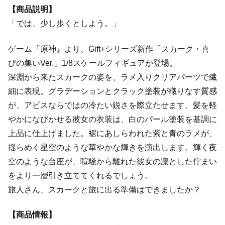
【商品説明】
「では、少し歩くとしよう。」
ゲーム『原神』より、Gift+シリーズ新作「スカーク・喜
びの集いVer.」1/8スケールフィギュアが登場。
深淵から来たスカークの姿を、ラメ入りクリアパーツで繊
細に表現。グラデーションとクラック塗装が織りなす質感
が、アビスならではの冷たい鋭さを際立たせます。髪を軽
やかになびかせる彼女の衣装は、白のパール塗装を基調に
上品に仕上げました。裾にあしらわれた紫と青のラメが、
揺らめく星空のような華やかな輝きを演出します。輝く夜
空のような台座が、喧騒から離れた彼女の凛とした佇まい
をより一層引き立ててくれるでしょう。
旅人さん、スカークと旅に出る準備はできましたか？
【商品情報】