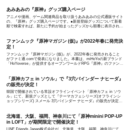
ナーでは、今...
あみあみの『原神』グッズ購入ページ
アニメや漫画、ゲーム関連商品を取り扱うあみあみの公式通販サイト
の、『原神』グッズ購入ページです。●新規登録グッズについて新着
順で検索すれば、新たに予約が始まったグッズから順番に表示されま
す。●2025年10月11日更新2025年10月11日より、「命定の日」キャ
ラ缶バッジや「キャラPVシリーズ フ...
ファンムック『原神マガジン (仮)』が2022年春に発売決
定！
ファンムック『原神マガジン (仮)』が、2022年春に発売されること
がファミ通.comで発表になりました。本書は、miHoYoの新ブランド
「HoYoverse」が提供するオープンワールドRPG『原神』のファンム
ックです。リリース日や価格など含めて内容は現時点で一切公開され
ていませんが、『原神』ファ...
「原神カフェ in ソウル」で『3穴バインダー ナヒーダ』
の販売が決定！
韓国で開催されている常設オフラインイベント「原神カフェ in ソウ
ル」にて、新規グッズとして『テーマカフェシリーズ(オフラインシ
ョップシリーズ) スメール 3穴バインダー ナヒーダ』の販売が決定し
たことが公式Xアカウントで発表されました。『3穴バインダー ナヒ
ーダ』はこれまで見たことがないので、「...
北海道、大阪、福岡、神奈川にて「原神minini POP-UP
in LOFT」が期間限定で開催決定！
LINE Friends Japan株式会社が、北海道、大阪、福岡、神奈川にて