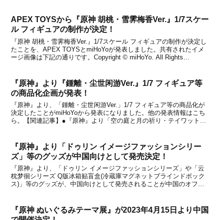
で、中古品となってないかなどよく内容を確認してから購入してくだ
さい。購入先▽2024年11月19日 更新2024...
APEX TOYSから『原神 胡桃・雪霁梅香Ver.』1/7スケー
ル フィギュアの制作が決定！
『原神 胡桃・雪霁梅香Ver.』1/7スケール フィギュアの制作が決定し
たことを、APEX TOYSとmiHoYoが発表しました。共有されたイメ
ージ画像は下記の通りです。Copyright © miHoYo. All Rights
Reserved.Copyright © miHoYo. All ...
『原神』より『鍾離・尘世闲游Ver.』1/7 フィギュア等
の商品化企画が発表！
『原神』より、「鍾離・尘世闲游Ver.」1/7 フィギュア等の商品化が
決定したことがmiHoYoから発表になりました。他の発表情報はこち
ら。【関連記事】●『原神』より「空の庭と月の祈り・テイワットツ
アー」が3都市で開催決定！大阪会場の概要が公開●「WELCOME ホ
ヨランド 2025」イベントが韓...
『原神』より「ドゥリン イメージファッションシリー
ズ」等のグッズが中国向けとして発売決定！
『原神』より、「ドゥリン イメージファッションシリーズ」や「云
枕梦徊シリーズ Q版冰箱贴盲盒(冷蔵庫マグネットブラインドボック
ス)」等のグッズが、中国向けとして発売されることが中国のオフィ
シャルショップである天猫miHoYo旗舰店と米游铺の通販サイトで発
表になりました。いずれのアイテムも、中国のオ...
『原神 ぬいぐるみテーマ展』が2023年4月15日より中国
で開催決定！