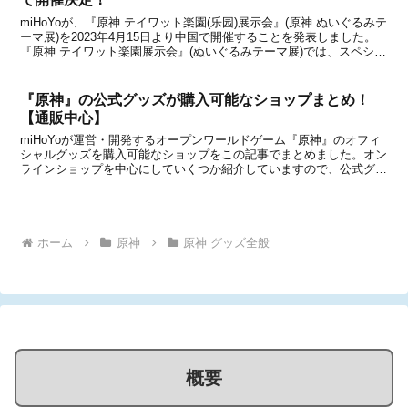
miHoYoが、『原神 テイワット楽園(乐园)展示会』(原神 ぬいぐるみテ
ーマ展)を2023年4月15日より中国で開催することを発表しました。
『原神 テイワット楽園展示会』(ぬいぐるみテーマ展)では、スペシャ
ルゲストが登場するオフラインミーティングイベントのほか、新作ア
イテムを含むグッズの販売など...
『原神』の公式グッズが購入可能なショップまとめ！
【通販中心】
miHoYoが運営・開発するオープンワールドゲーム『原神』のオフィ
シャルグッズを購入可能なショップをこの記事でまとめました。オン
ラインショップを中心にしていくつか紹介していますので、公式グッ
ズをお探しの方は下記からチェックしてみてください。【関連情報】
●『原神』のプライズグッズまとめ！●『原神』の...
ホーム
原神
原神 グッズ全般
概要