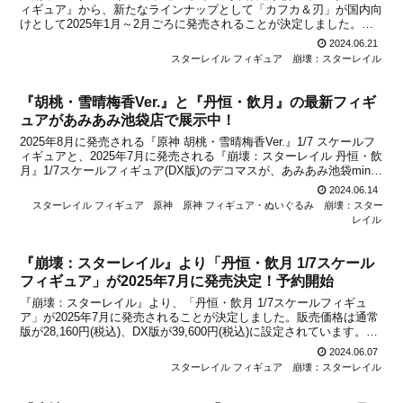
ィギュア』から、新たなラインナップとして「カフカ＆刃」が国内向
けとして2025年1月～2月ごろに発売されることが決定しました。販
売価格は各2,640円(税込)に設定されています。こちらは中国向けと
2024.06.21
して発表になったばかりのフィギュアとなり...
スターレイル フィギュア
崩壊：スターレイル
『胡桃・雪晴梅香Ver.』と『丹恒・飲月』の最新フィギ
ュアがあみあみ池袋店で展示中！
2025年8月に発売される『原神 胡桃・雪晴梅香Ver.』1/7 スケールフ
ィギュアと、2025年7月に発売される『崩壊：スターレイル 丹恒・飲
月』1/7スケールフィギュア(DX版)のデコマスが、あみあみ池袋mini
フェアグッズ店にて展示中とのこと。デコマスとは、デコレーション
2024.06.14
マスターの略で、工場彩...
スターレイル フィギュア
原神
原神 フィギュア・ぬいぐるみ
崩壊：スター
レイル
『崩壊：スターレイル』より「丹恒・飲月 1/7スケール
フィギュア」が2025年7月に発売決定！予約開始
『崩壊：スターレイル』より、「丹恒・飲月 1/7スケールフィギュ
ア」が2025年7月に発売されることが決定しました。販売価格は通常
版が28,160円(税込)、DX版が39,600円(税込)に設定されています。中
国で発表になったばかりの新商品になりますが、国内のショップでも
2024.06.07
取り扱われることが正式決定。...
スターレイル フィギュア
崩壊：スターレイル