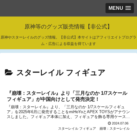
MENU
原神等のグッズ販売情報【非公式】
原神やスターレイルのグッズ情報。【非公式】本サイトはアフィリエイトプログラ
ム・広告による収益を得ています
スターレイル フィギュア
『崩壊：スターレイル』より「三月なのか 1/7スケール
フィギュア」が中国向けとして発売決定！
『崩壊：スターレイル』より、「三月なのか 1/7スケールフィギュ
ア」を2025年6月に発売することをmiHoYoとAPEX TOYSがアナウン
スしました。フィギュア本体に加え、フィギュアを飾る専用ケースも
発売されます。いずれのアイテムも、「ホタル コントローラー」と
2024.07.06
共に天猫miHoYo旗舰店と米游铺...
スターレイル フィギュア
崩壊：スターレイル