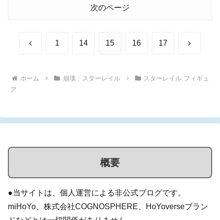
次のページ
前
次
1
14
15
16
17
へ
へ
ホーム
崩壊：スターレイル
スターレイル フィギュ
ア
概要
●当サイトは、個人運営による非公式ブログです。
miHoYo、株式会社COGNOSPHERE、HoYoverseブラン