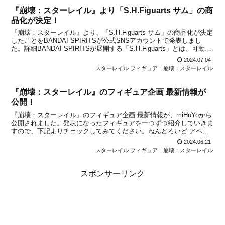
『崩壊：スターレイル』より「S.H.Figuarts サム」の商
品化が決定！
『崩壊：スターレイル』より、「S.H.Figuarts サム」の商品化が決定
したことをBANDAI SPIRITSが公式SNSアカウントで発表しまし
た。詳細BANDAI SPIRITSが展開する「S.H.Figuarts」とは、可動に
よるキャラクター表現の追求をテーマに、「造形」「可動」「彩色」
2024.07.04
とあ...
スターレイル フィギュア
崩壊：スターレイル
『崩壊：スターレイル』のフィギュア企画 最新情報が
公開！
『崩壊：スターレイル』のフィギュア企画 最新情報が、miHoYoから
公開されました。発表になったフィギュアを一つずつ紹介していきま
すので、下記よりチェックしてみてください。ねんどろいど アベン
チュリンCopyright © miHoYo. All Rights Reserved.●ねんどろいど ア
2024.06.21
ベ...
スターレイル フィギュア
崩壊：スターレイル
スポンサーリンク