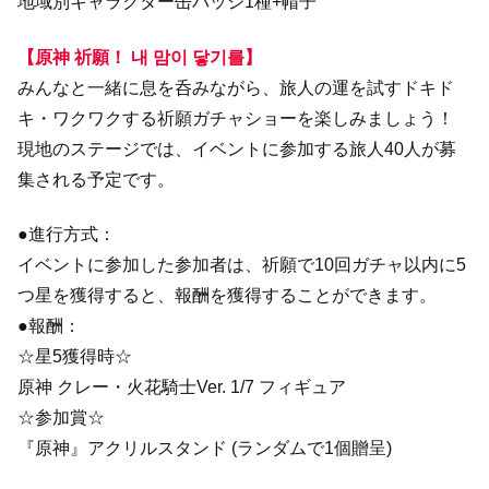
地域別キャラクター缶バッジ1種+帽子
【原神 祈願！ 내 맘이 닿기를】
みんなと一緒に息を呑みながら、旅人の運を試すドキド
キ・ワクワクする祈願ガチャショーを楽しみましょう！
現地のステージでは、イベントに参加する旅人40人が募
集される予定です。
●進行方式：
イベントに参加した参加者は、祈願で10回ガチャ以内に5
つ星を獲得すると、報酬を獲得することができます。
●報酬：
☆星5獲得時☆
原神 クレー・火花騎士Ver. 1/7 フィギュア
☆参加賞☆
『原神』アクリルスタンド (ランダムで1個贈呈)