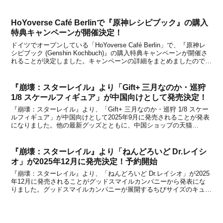
miHoYo旗舰店と米游铺で予約購入することができます。【関連記
事】●『崩壊：スターレイル』より「ロビン イメ...
HoYoverse Café Berlinで『原神レシピブック』の購入
特典キャンペーンが開催決定！
ドイツでオープンしている「HoYoverse Café Berlin」で、『原神レ
シピブック (Genshin Kochbuch)』の購入特典キャンペーンが開催さ
れることが決定しました。キャンペーンの詳細をまとめましたので、
下記からチェックしてみてください。・更新：キッチンイベントのレ
ポート画像を...
『崩壊：スターレイル』より「Gift+ 三月なのか・巡狩
1/8 スケールフィギュア」が中国向けとして発売決定！
『崩壊：スターレイル』より、「Gift+ 三月なのか・巡狩 1/8 スケー
ルフィギュア」が中国向けとして2025年9月に発売されることが発表
になりました。他の最新グッズとともに、中国ショップの天猫
miHoYo旗舰店と米游铺で2025年3月20日から予約受付を開始すると
のこと。フィギュアの詳細をまと...
『崩壊：スターレイル』より「ねんどろいど Dr.レイシ
オ」が2025年12月に発売決定！予約開始
『崩壊：スターレイル』より、「ねんどろいど Dr.レイシオ」が2025
年12月に発売されることがグッドスマイルカンパニーから発表にな
りました。グッドスマイルカンパニーが展開するちびサイズのキュー
トなフィギュア『ねんどろいど』シリーズから、『崩壊：スターレイ
ル』より「ねんどろいど 刃」や「ねんどろい...