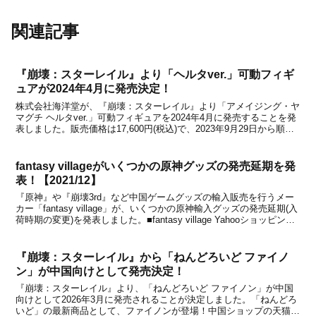
関連記事
『崩壊：スターレイル』より「ヘルタver.」可動フィギ
ュアが2024年4月に発売決定！
株式会社海洋堂が、『崩壊：スターレイル』より「アメイジング・ヤ
マグチ ヘルタver.」可動フィギュアを2024年4月に発売することを発
表しました。販売価格は17,600円(税込)で、2023年9月29日から順次
予約受付が開始になるとのこと。海洋堂から、『崩壊：スターレイ
ル』のフィギュアが初登場！こ...
fantasy villageがいくつかの原神グッズの発売延期を発
表！【2021/12】
『原神』や『崩壊3rd』など中国ゲームグッズの輸入販売を行うメー
カー「fantasy village」が、いくつかの原神輸入グッズの発売延期(入
荷時期の変更)を発表しました。■fantasy village Yahooショッピング
店※Amazon.co.jpはこちら発売日が変更になるのは、同社で販...
『崩壊：スターレイル』から「ねんどろいど ファイノ
ン」が中国向けとして発売決定！
『崩壊：スターレイル』より、「ねんどろいど ファイノン」が中国
向けとして2026年3月に発売されることが決定しました。「ねんどろ
いど」の最新商品として、ファイノンが登場！中国ショップの天猫