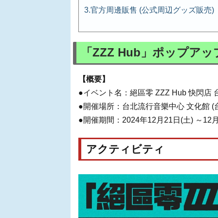
官方周邊販售 (公式周辺グッズ販売)
「ZZZ Hub」ポップアッ
【概要】
●イベント名：絕區零 ZZZ Hub 快閃店
●開催場所：台北流行音樂中心 文化館 (
●開催期間：2024年12月21日(土) ～12月22
アクティビティ